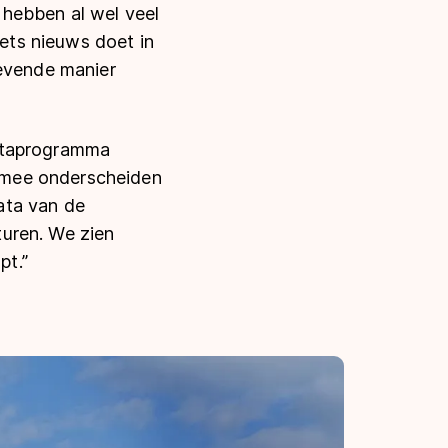
e hebben al wel veel
iets nieuws doet in
revende manier
 dataprogramma
rmee onderscheiden
ata van de
uren. We zien
pt.”