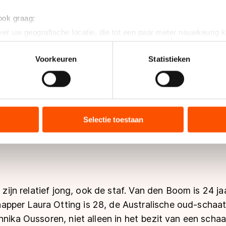
"Ik ben een laatbloeier. Ee
 ook graag:
fysiotherapeut afronden. N
er uw geografische locatie, die tot een paar meter nauwkeurig k
het schaatsen. Ik geloof d
n door het actief te scannen op specifieke eigenschappen (fingerp
Misschien niet al komend
onlijke gegevens worden verwerkt en stel uw voorkeuren in he
Voorkeuren
Statistieken
de vele trainingen in de w
jzigen of intrekken in de Cookieverklaring.
aanpoten om acht à negen 
werk. Maar ik merk dat he
ent en advertenties te personaliseren, socialmediafuncties te 
tie over uw gebruik van onze site met onze partners voor social
op skeelers gestaan te he
bineren met andere gegevens die u aan hen heeft verstrekt of d
Selectie toestaan
ik ben heel blij met onze 
ers kunnen gegevens doorgeven aan landen buiten de EU, zoal
en ik voel me gehoord."
 geldt volgens de GDPR. Door op ‘Toestaan’ te klikken, stemt u
ns
cookiebeleid
.
s zijn relatief jong, ook de staf. Van den Boom is 24 ja
per Laura Otting is 28, de Australische oud-schaat
nnika Oussoren, niet alleen in het bezit van een scha