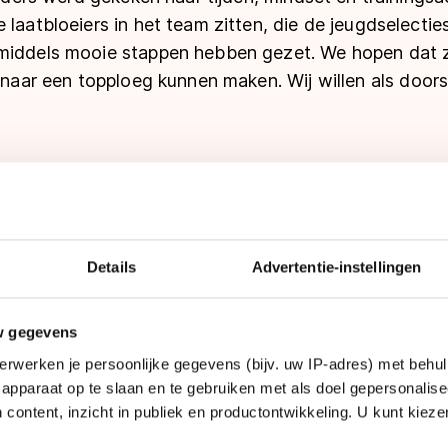
 laatbloeiers in het team zitten, die de jeugdselecti
middels mooie stappen hebben gezet. We hopen dat 
p naar een topploeg kunnen maken. Wij willen als doo
Lara Dingj
Details
Advertentie-instellingen
Leeftijd
: 21 jaar
Beste afstanden
: 1500, 
w gegevens
tot aan de Bob de Jong B
erwerken je persoonlijke gegevens (bijv. uw IP-adres) met behul
Doelen
: Holland Cup, voo
apparaat op te slaan en te gebruiken met als doel gepersonalise
en 2.10 (1500 meter)
 content, inzicht in publiek en productontwikkeling. U kunt kiez
Droom
: deelname NK in ee