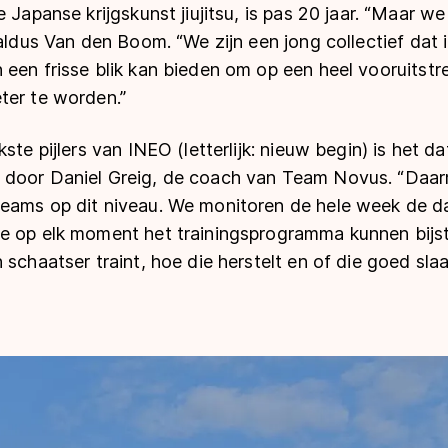
e Japanse krijgskunst jiujitsu, is pas 20 jaar. “Maar w
 aldus Van den Boom. “We zijn een jong collectief dat 
 een frisse blik kan bieden om op een heel vooruitst
ter te worden.”
kste pijlers van INEO (letterlijk: nieuw begin) is het
 door Daniel Greig, de coach van Team Novus. “Daa
eams op dit niveau. We monitoren de hele week de d
e op elk moment het trainingsprogramma kunnen bijst
 schaatser traint, hoe die herstelt en of die goed slaa