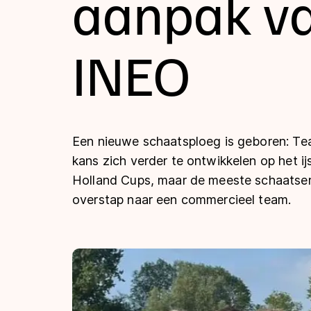
aanpak v
Tijden & historie
INEO
De weg op
Schaatsfans
Een nieuwe schaatsploeg is geboren: Tea
kans zich verder te ontwikkelen op het ijs
Olympische Spe
Holland Cups, maar de meeste schaatser
overstap naar een commercieel team.