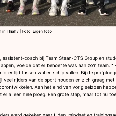
 in Thialf? | Foto: Eigen foto
 assistent-coach bij Team Staan-CTS Group en stud
pen, voelde dat er behoefte was aan zo’n team. “Ik
niorentijd tussen wal en schip vallen. Bij de profploe
ijl veel rijders van de sport houden en zich graag met
doorontwikkelen. Aan het eind van vorig seizoen heb
er al een hele ploeg. Een grote stap, maar tot nu to
rijders werd gekeken naar tijden, mindset en trainings