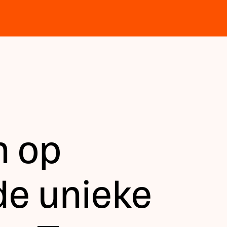
n op
de unieke