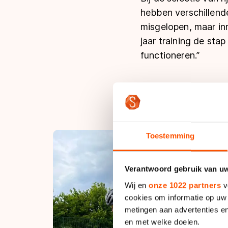
hebben verschillende
misgelopen, maar in
jaar training de sta
functioneren.”
Toestemming
Verantwoord gebruik van u
Wij en
onze 1022 partners
v
cookies om informatie op uw 
metingen aan advertenties en
en met welke doelen.