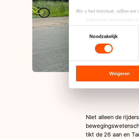
Als u het toestaat, willen we
Informatie verzamelen ov
Uw apparaat identificere
Toestemmingsselectie
Lees meer over hoe uw perso
Noodzakelijk
toestemming op elk moment wi
We gebruiken cookies om cont
analyseren. We delen informa
analyse. Zij kunnen deze com
Weigeren
hun services. Sommige partn
adequaat beschermingsniveau
Meer informatie vindt u in o
Niet alleen de rijder
bewegingswetenschap
tikt de 26 aan en Ta