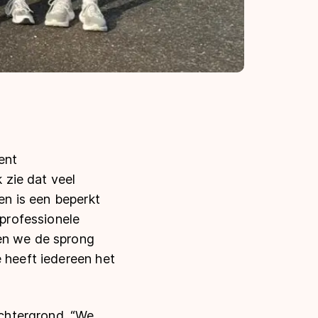
ent
 zie dat veel
gen is een beperkt
 professionele
ben we de sprong
e heeft iedereen het
achtergrond. “We