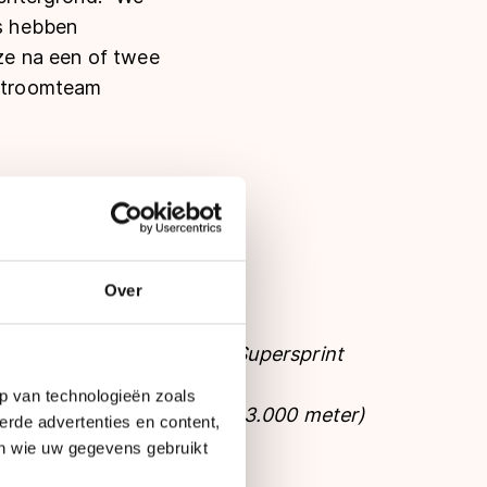
es hebben
ze na een of twee
rstroomteam
an
Over
3000 meter (maar rijdt NK Supersprint
okaal)
p van technologieën zoals
r het eerst onder de 4.30 (3.000 meter)
erde advertenties en content,
en wie uw gegevens gebruikt
n vol Thialf