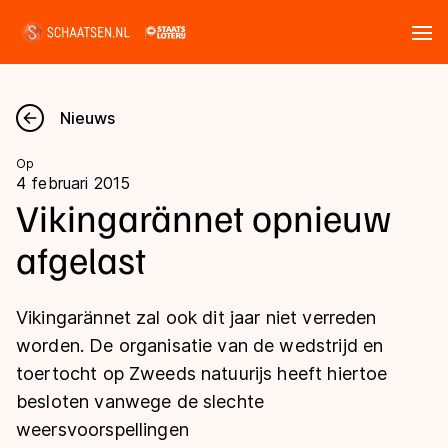
Tickets
Zoeken
Nieuws
Nieuws
Op
4 februari 2015
Kalender
Vikingarännet opnieuw
afgelast
Disciplines
Marathon
Uitslagen
Vikingarännet zal ook dit jaar niet verreden
Langebaan
worden. De organisatie van de wedstrijd en
Langebaan
toertocht op Zweeds natuurijs heeft hiertoe
Shorttrack
Tijden & historie
besloten vanwege de slechte
Shorttrack
Inlineskaten
weersvoorspellingen
Ranglijsten Langebaan
Marathon
Kunstschaatsen