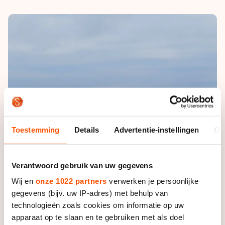
De weg op
Persoonlijke records & tijden
Inlineskaten
Schoonrijden
Inschrijven wedstrijden
Historie & statistiek
Schaatsfans
Kunstschaatsen
Natuurijs
Algemene Nederlandse Schaatstijd
Alles voor jou als schaatsfan
Deze zomer de weg op
Olympische Spelen
Evenementen
Waar kan ik schaatsen en skaten?
Olympische Spelen
Tickets
Medaille overzicht
Livestreams
Medaillespiegel
Word schaatsfan!
Toestemming
Details
Advertentie-instellingen
Ov
Olympische uitslagen
Winacties
Van Jong tot Goud verhalen
Verantwoord gebruik van uw gegevens
Wij en
onze 1022 partners
verwerken je persoonlijke
gegevens (bijv. uw IP-adres) met behulp van
technologieën zoals cookies om informatie op uw
apparaat op te slaan en te gebruiken met als doel