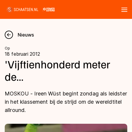
Tickets
Zoeken
Nieuws
Nieuws
Op
18 februari 2012
Kalender
'Vijftienhonderd meter
de...
Disciplines
Marathon
Uitslagen
MOSKOU - Ireen Wüst begint zondag als leidster
Langebaan
in het klassement bij de strijd om de wereldtitel
Langebaan
allround.
Shorttrack
Tijden & historie
Shorttrack
Inlineskaten
Ranglijsten Langebaan
Marathon
Kunstschaatsen