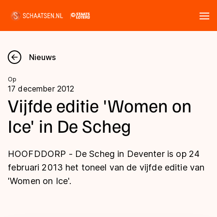
Tickets
Zoeken
Nieuws
Nieuws
Op
17 december 2012
Kalender
Vijfde editie 'Women on
Ice' in De Scheg
Disciplines
Marathon
Uitslagen
HOOFDDORP - De Scheg in Deventer is op 24
Langebaan
februari 2013 het toneel van de vijfde editie van
Langebaan
'Women on Ice'.
Shorttrack
Tijden & historie
Shorttrack
Inlineskaten
Ranglijsten Langebaan
Marathon
Kunstschaatsen