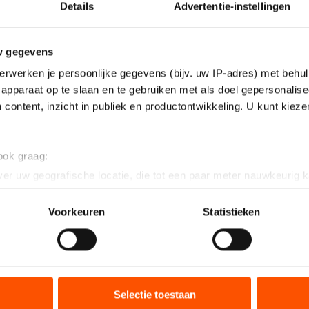
 Cup Shorttrack?
Details
Advertentie-instellingen
orld Cup Shorttrack in Dordrecht
is het zesde en laat
w gegevens
2011-2012. Na wedstrijden in de Verenigde Staten, 
erwerken je persoonlijke gegevens (bijv. uw IP-adres) met behul
rdt in Nederland bepaald welke schaatsers de wereld
apparaat op te slaan en te gebruiken met als doel gepersonalise
en acht keer verreden. Op elke afstand tellen de beste
 content, inzicht in publiek en productontwikkeling. U kunt kiez
wereldbekerklassement. In de relay bepalen de beste v
lassering in de World Cup.
 ook graag:
rden er in Dordrecht verreden?
er uw geografische locatie, die tot een paar meter nauwkeurig k
n door het actief te scannen op specifieke eigenschappen (fingerp
p worden dezelfde afstanden verreden als op de Oly
onlijke gegevens worden verwerkt en stel uw voorkeuren in he
Voorkeuren
Statistieken
jzigen of intrekken in de Cookieverklaring.
000 meter, 1500 meter en de relay. Bij elke World Cup 
n echter vier individuele afstanden op het program
ent en advertenties te personaliseren, socialmediafuncties te 
n twee keer wordt verreden. In Dordrecht is dat de 
tie over uw gebruik van onze site met onze partners voor social
te 1000 meter vinden plaats op zaterdag. Op zondag 
bineren met andere gegevens die u aan hen heeft verstrekt of d
Selectie toestaan
ede 1000 meter.