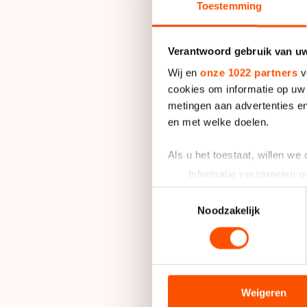
Hoe werkt de World
Toestemming
De
Korean Air ISU W
Verantwoord gebruik van u
wereldbekerseizoen 
Wij en
onze 1022 partners
v
China en Rusland wo
cookies om informatie op uw 
afstand is dit seizo
metingen aan advertenties en
rijder mee voor het 
en met welke doelen.
zes wedstrijden de k
Als u het toestaat, willen we
Welke afstanden wo
Informatie verzamelen ov
Uw apparaat identificere
Toestemmingsselectie
Tijdens de World Cu
Lees meer over hoe uw perso
Noodzakelijk
toestemming op elk moment wi
zijn de 500 meter, 1
mannen en de vrouwe
We gebruiken cookies om cont
één van de afstande
analyseren. We delen informa
finales van de eers
analyse. Zij kunnen deze com
Weigeren
verdeeld op de twe