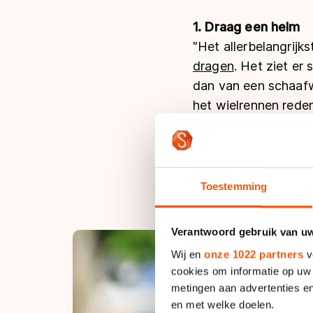
1. Draag een helm
"Het allerbelangrijk
dragen
. Het ziet er
dan van een schaafw
het wielrennen rede
een berg af. Tegenw
vanzelfsprekend zijn
zo moeten zijn, al li
Toestemming
Verantwoord gebruik van u
Wij en
onze 1022 partners
v
cookies om informatie op uw 
metingen aan advertenties en
en met welke doelen.