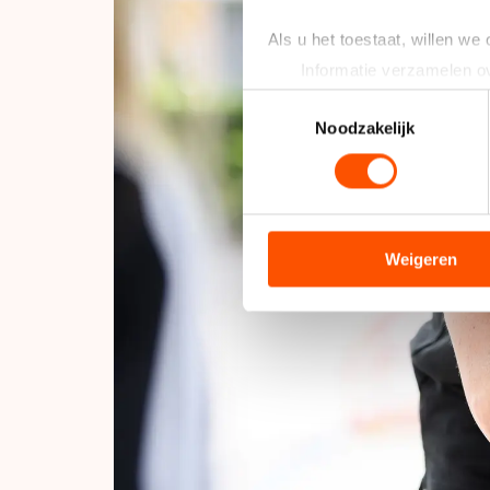
Als u het toestaat, willen we
Informatie verzamelen ov
Uw apparaat identificere
Toestemmingsselectie
Lees meer over hoe uw perso
Noodzakelijk
toestemming op elk moment wi
We gebruiken cookies om cont
analyseren. We delen informa
analyse. Zij kunnen deze com
Weigeren
hun services. Sommige partn
adequaat beschermingsniveau
Meer informatie vindt u in o