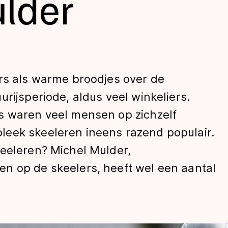
lder
ers als warme broodjes over de
rijsperiode, aldus veel winkeliers.
s waren veel mensen op zichzelf
len
eek skeeleren ineens razend populair.
keeleren? Michel Mulder,
n op de skeelers, heeft wel een aantal