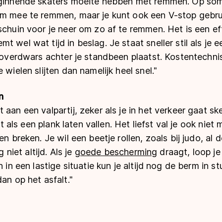
eginnende skaters moeite hebben met remmen. Op som
om mee te remmen, maar je kunt ook een V-stop gebrui
schuin voor je neer om zo af te remmen. Het is een e
t wel wat tijd in beslag. Je staat sneller stil als je 
r overdwars achter je standbeen plaatst. Kostentechnis
 wielen slijten dan namelijk heel snel."
n
aan een valpartij, zeker als je in het verkeer gaat skee
iet als een plank laten vallen. Het liefst val je ook nie
en breken. Je wil een beetje rollen, zoals bij judo, al d
g niet altijd. Als je
goede bescherming
draagt, loop je 
n in een lastige situatie kun je altijd nog de berm in st
an op het asfalt."