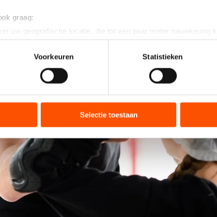
 ook graag:
er uw geografische locatie, die tot een paar meter nauwkeurig k
n door het actief te scannen op specifieke eigenschappen (fingerp
onlijke gegevens worden verwerkt en stel uw voorkeuren in he
Voorkeuren
Statistieken
jzigen of intrekken in de Cookieverklaring.
ent en advertenties te personaliseren, socialmediafuncties te 
tie over uw gebruik van onze site met onze partners voor social
bineren met andere gegevens die u aan hen heeft verstrekt of d
Selectie toestaan
ers kunnen gegevens doorgeven aan landen buiten de EU, zoal
 geldt volgens de GDPR. Door op ‘Toestaan’ te klikken, stemt u
ns
cookiebeleid
.