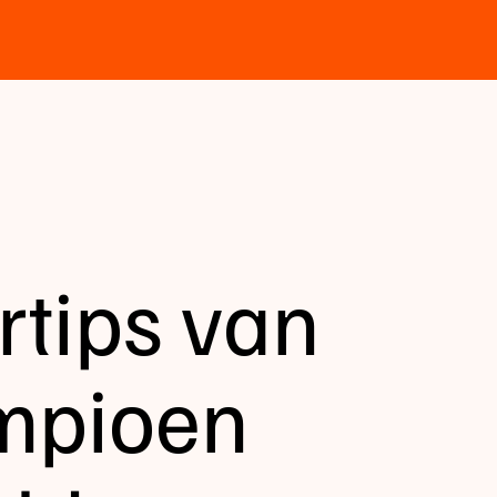
ertips van
mpioen