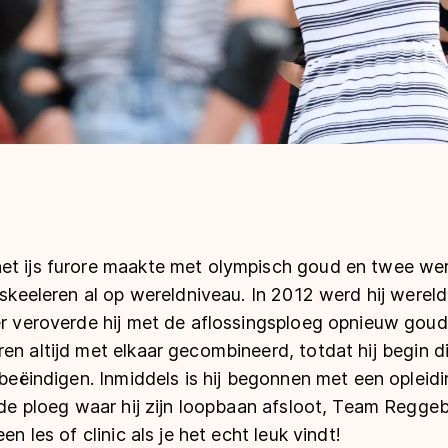
t ijs furore maakte met olympisch goud en twee werel
t skeeleren al op wereldniveau. In 2012 werd hij wer
er veroverde hij met de aflossingsploeg opnieuw goud
en altijd met elkaar gecombineerd, totdat hij begin d
 beëindigen. Inmiddels is hij begonnen met een opleidin
j de ploeg waar hij zijn loopbaan afsloot, Team Reggeb
en les of clinic als je het echt leuk vindt!