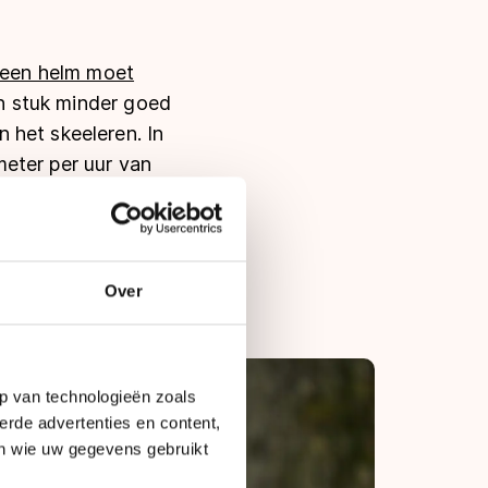
een helm moet
een stuk minder goed
 het skeeleren. In
eter per uur van
dereen
eleren zou dat net
eeleren."
Over
p van technologieën zoals
erde advertenties en content,
en wie uw gegevens gebruikt