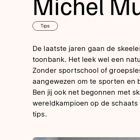
Michel Mu
Tijden & historie
Tips
De weg op
De laatste jaren gaan de skeel
Schaatsfans
toonbank. Het leek wel een natuu
Zonder sportschool of groepsle
Olympische Spe
aangewezen om te sporten en bl
Ben jij ook net begonnen met s
wereldkampioen op de schaats e
tips.