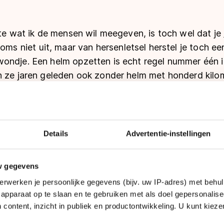
ste wat ik de mensen wil meegeven, is toch wel dat je
 soms niet uit, maar van hersenletsel herstel je toch 
ondje. Een helm opzetten is echt regel nummer één in
n ze jaren geleden ook zonder helm met honderd kilom
oordig denk je daar niet eens meer over na en zet ie
 helm op voordat ze de fiets op stappen. Met het ske
jkt het er vaak niet op als je mensen op de weg ziet sk
Details
Advertentie-instellingen
w gegevens
erwerken je persoonlijke gegevens (bijv. uw IP-adres) met behul
apparaat op te slaan en te gebruiken met als doel gepersonalise
 content, inzicht in publiek en productontwikkeling. U kunt kiez