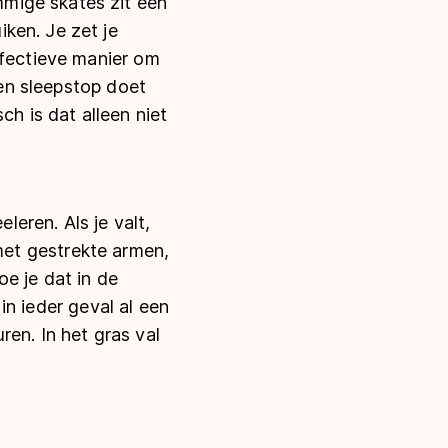
mige skates zit een
ken. Je zet je
ffectieve manier om
een sleepstop doet
ch is dat alleen niet
leren. Als je valt,
t met gestrekte armen,
oe je dat in de
in ieder geval al een
uren. In het gras val