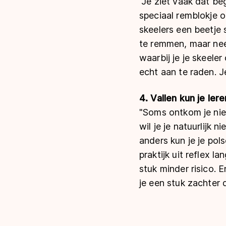
"Je ziet vaak dat b
speciaal remblokje 
skeelers een beetje 
te remmen, maar neem
waarbij je je skeele
echt aan te raden. Je
4. Vallen kun je lere
"Soms ontkom je niet 
wil je je natuurlijk n
anders kun je je pols
praktijk uit reflex lan
stuk minder risico. E
je een stuk zachter d