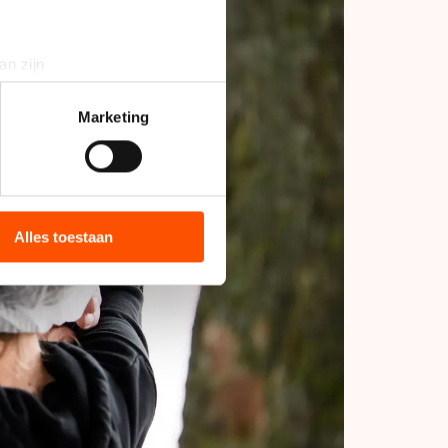
an zijn
rinting)
t
detailgedeelte
in. U kunt uw
Marketing
bieden en websiteverkeer te
 media, advertenties en
ie zij hebben verzameld via
Alles toestaan
s de VS, waar mogelijk geen
 in met deze overdracht.