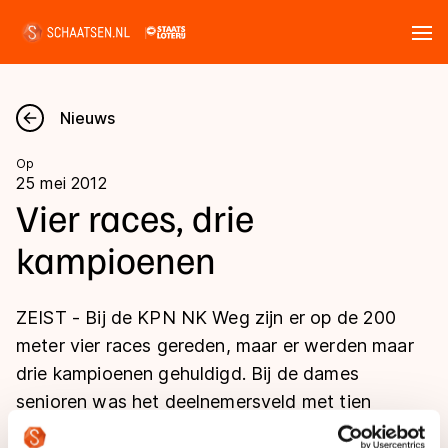
Tickets
Zoeken
Nieuws
Nieuws
Op
25 mei 2012
Kalender
Vier races, drie
kampioenen
Disciplines
Marathon
Uitslagen
ZEIST - Bij de KPN NK Weg zijn er op de 200
Langebaan
meter vier races gereden, maar er werden maar
Langebaan
drie kampioenen gehuldigd. Bij de dames
Shorttrack
Tijden & historie
senioren was het deelnemersveld met tien
Shorttrack
Inlineskaten
rijdsters te klein om officieel als titelstrijd te
Ranglijsten Langebaan
Marathon
Kunstschaatsen