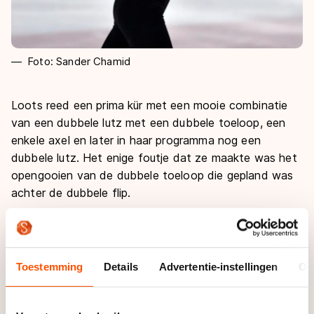
Foto: Sander Chamid
Loots reed een prima kür met een mooie combinatie
van een dubbele lutz met een dubbele toeloop, een
enkele axel en later in haar programma nog een
dubbele lutz. Het enige foutje dat ze maakte was het
opengooien van de dubbele toeloop die gepland was
achter de dubbele flip.
Met 33.10 punten bleef ze de Duitse Alesia Renella,
die 29.56 punten behaalde, ruim voor. Kyra Pattikawa,
eveneens een rijdster van FSA, behaalde voor
Toestemming
Details
Advertentie-instellingen
Ov
Nederland het brons met 26.81 punten. Ze opende
met een dubbele flip maar moest een draaitje doen om