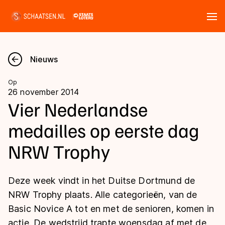
Tickets
Zoeken
Nieuws
Nieuws
Op
26 november 2014
Kalender
Vier Nederlandse
medailles op eerste dag
Disciplines
NRW Trophy
Marathon
Uitslagen
Langebaan
Deze week vindt in het Duitse Dortmund de
Langebaan
Shorttrack
Tijden & historie
NRW Trophy plaats. Alle categorieën, van de
Shorttrack
Inlineskaten
Basic Novice A tot en met de senioren, komen in
Ranglijsten Langebaan
Marathon
actie. De wedstrijd trapte woensdag af met de
Kunstschaatsen