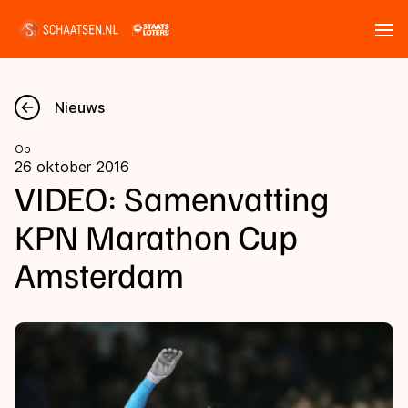
Tickets
Zoeken
Nieuws
Nieuws
Op
26 oktober 2016
Kalender
VIDEO: Samenvatting
KPN Marathon Cup
Disciplines
Amsterdam
Marathon
Uitslagen
Langebaan
Langebaan
Shorttrack
Tijden & historie
Shorttrack
Inlineskaten
Ranglijsten Langebaan
Marathon
Kunstschaatsen