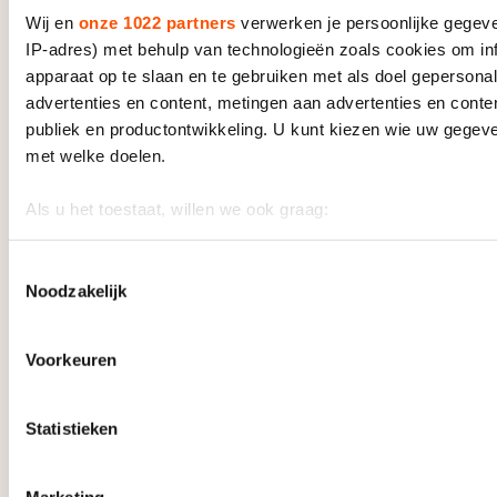
Wij en
onze 1022 partners
verwerken je persoonlijke gegeve
IP-adres) met behulp van technologieën zoals cookies om in
apparaat op te slaan en te gebruiken met als doel gepersona
advertenties en content, metingen aan advertenties en content
publiek en productontwikkeling. U kunt kiezen wie uw gegev
met welke doelen.
Als u het toestaat, willen we ook graag:
Informatie verzamelen over uw geografische locatie, die 
meter nauwkeurig kan zijn
Toestemmingsselectie
Noodzakelijk
Uw apparaat identificeren door het actief te scannen op 
eigenschappen (fingerprinting)
Lees meer over hoe uw persoonlijke gegevens worden verwe
Voorkeuren
voorkeuren in het
detailgedeelte
in. U kunt uw toestemming
Lees alles over de KPN Marathon Cup 1 in Amsterdam
wijzigen of intrekken in de Cookieverklaring.
op onze speciale pagina.
Statistieken
We gebruiken cookies om content en advertenties te persona
socialmediafuncties te bieden en websiteverkeer te analyse