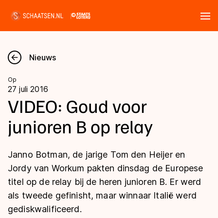
Tickets
Zoeken
Nieuws
Nieuws
Op
27 juli 2016
Kalender
VIDEO: Goud voor
junioren B op relay
Disciplines
Marathon
Uitslagen
Janno Botman, de jarige Tom den Heijer en
Langebaan
Jordy van Workum pakten dinsdag de Europese
Langebaan
titel op de relay bij de heren junioren B. Er werd
Shorttrack
Tijden & historie
als tweede gefinisht, maar winnaar Italië werd
Shorttrack
Inlineskaten
gediskwalificeerd.
Ranglijsten Langebaan
Marathon
Kunstschaatsen