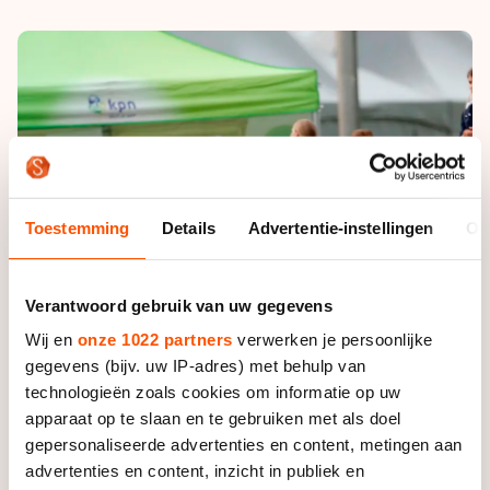
De weg op
Persoonlijke records & tijden
Inlineskaten
Schoonrijden
Inschrijven wedstrijden
Historie & statistiek
Schaatsfans
Kunstschaatsen
Natuurijs
Algemene Nederlandse Schaatstijd
Alles voor jou als schaatsfan
Deze zomer de weg op
Olympische Spelen
Evenementen
Waar kan ik schaatsen en skaten?
Olympische Spelen
Tickets
Toestemming
Details
Advertentie-instellingen
Ov
Medaille overzicht
Livestreams
Medaillespiegel
Word schaatsfan!
Verantwoord gebruik van uw gegevens
Olympische uitslagen
Winacties
Wij en
onze 1022 partners
verwerken je persoonlijke
Van Jong tot Goud verhalen
gegevens (bijv. uw IP-adres) met behulp van
technologieën zoals cookies om informatie op uw
apparaat op te slaan en te gebruiken met als doel
gepersonaliseerde advertenties en content, metingen aan
advertenties en content, inzicht in publiek en