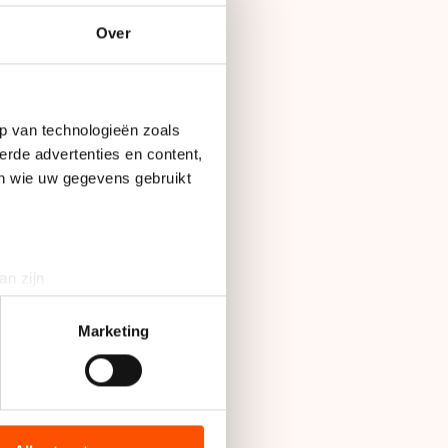
Over
p van technologieën zoals
erde advertenties en content,
Op
en wie uw gegevens gebruikt
23 september 2016
an zijn
HIER
en plaats een
rinting)
? Niet getreurd!
t
detailgedeelte
in. U kunt uw
Marketing
bieden en websiteverkeer te
 op de website!
 media, advertenties en
vard Bokko en Sven