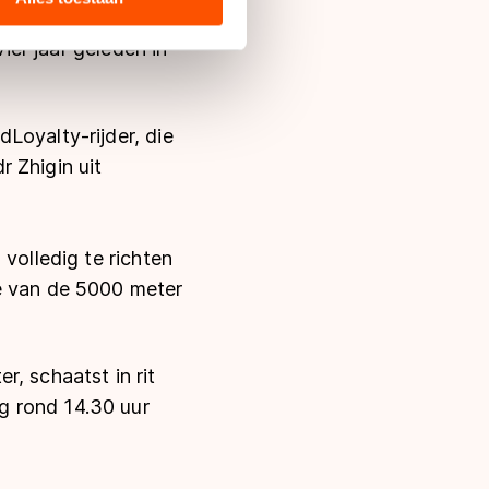
n beslist.nl
s de VS, waar mogelijk geen
vier jaar geleden in
 in met deze overdracht.
Loyalty-rijder, die
 Zhigin uit
volledig te richten
ee van de 5000 meter
, schaatst in rit
g rond 14.30 uur