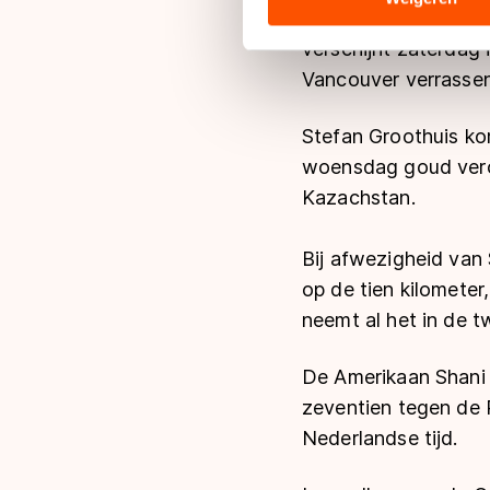
Titelverdediger Mark 
hun services. Sommige partn
verschijnt zaterdag i
adequaat beschermingsniveau
Meer informatie vindt u in o
Vancouver verrasse
Stefan Groothuis kom
woensdag goud verove
Kazachstan.
Bij afwezigheid van 
op de tien kilomete
neemt al het in de t
De Amerikaan Shani D
zeventien tegen de 
Nederlandse tijd.