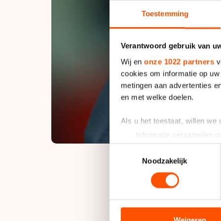
Toestemming
Verantwoord gebruik van u
Wij en
onze 1022 partners
v
cookies om informatie op uw 
metingen aan advertenties en
en met welke doelen.
Als u het toestaat, willen we
Informatie verzamelen ov
Uw apparaat identificere
Toestemmingsselectie
Lees meer over hoe uw perso
Noodzakelijk
toestemming op elk moment wi
De TVM-rijder, die o
We gebruiken cookies om cont
start tegen de man d
analyseren. We delen informa
analyse. Zij kunnen deze com
Weigeren