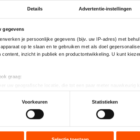
Details
Advertentie-instellingen
w gegevens
erwerken je persoonlijke gegevens (bijv. uw IP-adres) met behul
apparaat op te slaan en te gebruiken met als doel gepersonalise
 content, inzicht in publiek en productontwikkeling. U kunt kiez
 ook graag:
er uw geografische locatie, die tot een paar meter nauwkeurig k
n door het actief te scannen op specifieke eigenschappen (fingerp
onlijke gegevens worden verwerkt en stel uw voorkeuren in he
Voorkeuren
Statistieken
jzigen of intrekken in de Cookieverklaring.
p de 1000 meter een medaille misliep, verschijnt in de 
ent en advertenties te personaliseren, socialmediafuncties te 
ie in december de 1500 meter bij de World Cup in Ber
tie over uw gebruik van onze site met onze partners voor social
bineren met andere gegevens die u aan hen heeft verstrekt of d
Selectie toestaan