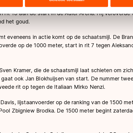
Tuitert rijdt tegen de Let Haralds Silovs. De rijder va
ers kunnen gegevens doorgeven aan landen buiten de EU, zoal
n rit 13 aan de start in de Adler Arena. Hij veroverde 
 geldt volgens de GDPR. Door op ‘Toestaan’ te klikken, stemt u
ns
cookiebeleid
.
nd het goud.
t eveneens in actie komt op de schaatsmijl. De Brand
rde op de 1000 meter, start in rit 7 tegen Aleksandr
Sven Kramer, die de schaatsmijl laat schieten om zich 
r, gaat ook Jan Blokhuijsen van start. De nummer tw
weede rit op tegen de Italiaan Mirko Nenzi.
avis, lijstaanvoerder op de ranking van de 1500 meter
Pool Zbigniew Brodka. De 1500 meter begint zaterda