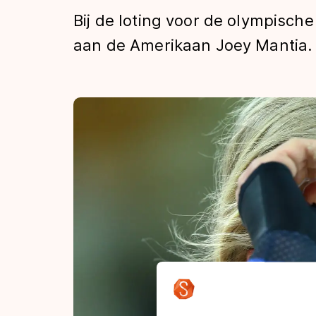
Tijden & historie
Bij de loting voor de olympisch
aan de Amerikaan Joey Mantia.
De weg op
Schaatsfans
Olympische Spe