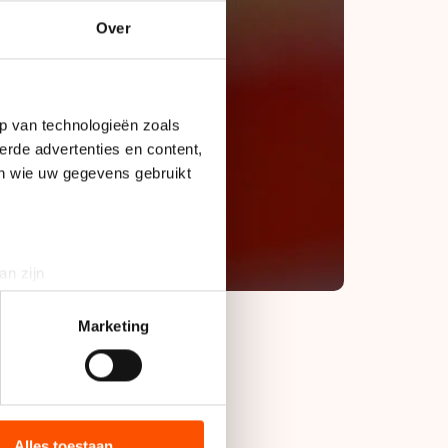
Over
p van technologieën zoals
erde advertenties en content,
en wie uw gegevens gebruikt
an zijn
rinting)
t
detailgedeelte
in. U kunt uw
Marketing
laatste rit aan de
bieden en websiteverkeer te
lijn won.
 media, advertenties en
ie zij hebben verzameld via
Alles toestaan