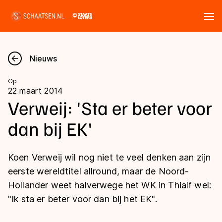
Tickets
Zoeken
Nieuws
Nieuws
Op
22 maart 2014
Kalender
Verweij: 'Sta er beter voor
dan bij EK'
Disciplines
Marathon
Uitslagen
Koen Verweij wil nog niet te veel denken aan zijn
Langebaan
eerste wereldtitel allround, maar de Noord-
Langebaan
Hollander weet halverwege het WK in Thialf wel:
Shorttrack
Tijden & historie
"Ik sta er beter voor dan bij het EK".
Shorttrack
Inlineskaten
Ranglijsten Langebaan
Marathon
Kunstschaatsen