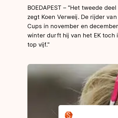
Tijden & historie
BOEDAPEST – "Het tweede deel he
zegt Koen Verweij. De rijder va
Cups in november en december.
De weg op
winter durft hij van het EK toch
top vijf."
Schaatsfans
Olympische Spe