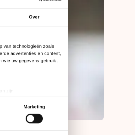
Over
p van technologieën zoals
erde advertenties en content,
en wie uw gegevens gebruikt
an zijn
rinting)
t
detailgedeelte
in. U kunt uw
Marketing
bieden en websiteverkeer te