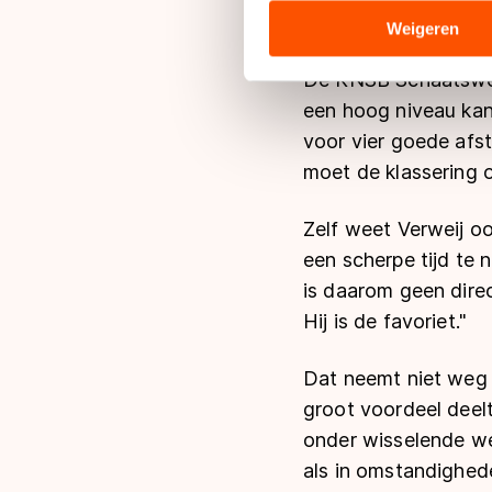
analyseren. We delen informa
analyse. Zij kunnen deze com
Weigeren
hun services. Sommige partn
De KNSB Schaatswe
adequaat beschermingsniveau
Meer informatie vindt u in o
een hoog niveau kan 
voor vier goede afs
moet de klassering op
Zelf weet Verweij oo
een scherpe tijd te 
is daarom geen direc
Hij is de favoriet.
"
Dat neemt niet weg
groot voordeel deelt
onder wisselende w
als in omstandighed