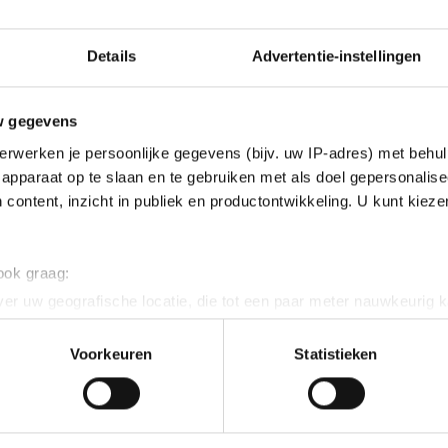
Details
Advertentie-instellingen
w gegevens
erwerken je persoonlijke gegevens (bijv. uw IP-adres) met behul
apparaat op te slaan en te gebruiken met als doel gepersonalise
 content, inzicht in publiek en productontwikkeling. U kunt kiez
 ook graag:
er uw geografische locatie, die tot een paar meter nauwkeurig k
n door het actief te scannen op specifieke eigenschappen (fingerp
onlijke gegevens worden verwerkt en stel uw voorkeuren in he
Voorkeuren
Statistieken
jzigen of intrekken in de Cookieverklaring.
ent en advertenties te personaliseren, socialmediafuncties te 