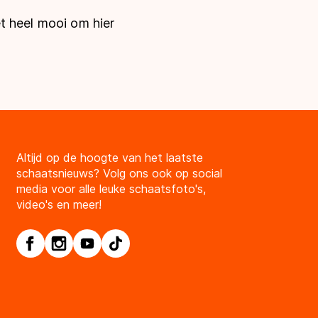
et heel mooi om hier
Altijd op de hoogte van het laatste
schaatsnieuws? Volg ons ook op social
media voor alle leuke schaatsfoto's,
video's en meer!