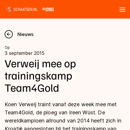
Tickets
Zoeken
Nieuws
Nieuws
Op
3 september 2015
Kalender
Verweij mee op
trainingskamp
Disciplines
Team4Gold
Marathon
Uitslagen
Langebaan
Koen Verweij traint vanaf deze week mee met
Langebaan
Shorttrack
Tijden & historie
Team4Gold, de ploeg van Ireen Wüst. De
Shorttrack
Inlineskaten
wereldkampioen allround van 2014 heeft zich in
Ranglijsten Langebaan
Marathon
Kroatië aangesloten bij het trainingskamp van
Kunstschaatsen