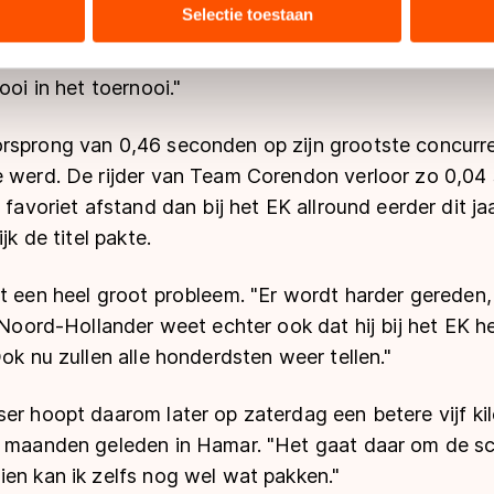
bineren met andere gegevens die u aan hen heeft verstrekt of d
Selectie toestaan
ers kunnen gegevens doorgeven aan landen buiten de EU, zoal
gin, mijn eerste 35'er ooit op een laaglandbaan", zei
 geldt volgens de GDPR. Door op ‘Toestaan’ te klikken, stemt u
ooi in het toernooi."
ns
cookiebeleid
.
rsprong van 0,46 seconden op zijn grootste concurre
e werd. De rijder van Team Corendon verloor zo 0,0
t favoriet afstand dan bij het EK allround eerder dit j
jk de titel pakte.
t een heel groot probleem. "Er wordt harder gereden,
e Noord-Hollander weet echter ook dat hij bij het EK 
Ook nu zullen alle honderdsten weer tellen."
er hoopt daarom later op zaterdag een betere vijf ki
e maanden geleden in Hamar. "Het gaat daar om de s
en kan ik zelfs nog wel wat pakken."