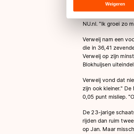
analyse. Zij kunnen deze com
Weigeren
hun services. Sommige partn
"Dit is een prima be
adequaat beschermingsniveau
NU.nl
. "Ik groei zo m
Meer informatie vindt u in o
Verweij nam een voo
die in 36,41 zevend
Verweij op zijn mins
Blokhuijsen uiteindeli
Verweij vond dat nie
zijn ook kleiner." D
0,05 punt misliep. "
De 23-jarige schaats
rijden dan ruim twe
op Jan. Maar misschi