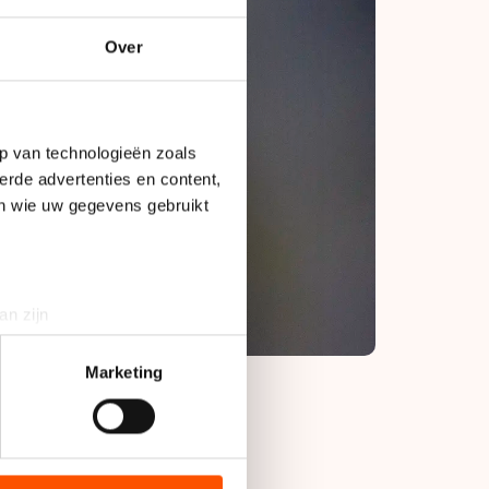
Over
p van technologieën zoals
erde advertenties en content,
en wie uw gegevens gebruikt
an zijn
rinting)
t
detailgedeelte
in. U kunt uw
Marketing
bieden en websiteverkeer te
 de eerste afstand,
 media, advertenties en