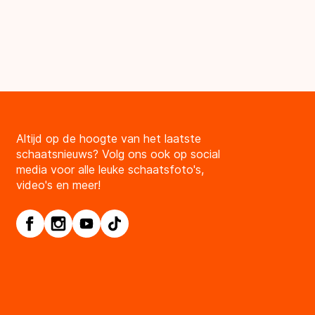
Altijd op de hoogte van het laatste
schaatsnieuws? Volg ons ook op social
media voor alle leuke schaatsfoto's,
video's en meer!