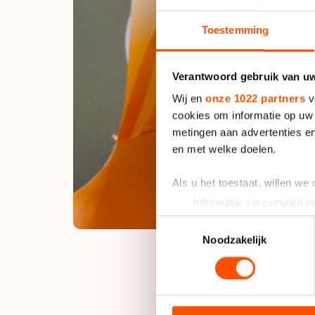
Toestemming
Verantwoord gebruik van u
Wij en
onze 1022 partners
v
cookies om informatie op uw 
metingen aan advertenties en
en met welke doelen.
Als u het toestaat, willen we
Informatie verzamelen ov
Uw apparaat identificere
Toestemmingsselectie
Lees meer over hoe uw perso
Noodzakelijk
toestemming op elk moment wi
We gebruiken cookies om cont
Verweij eindigde in
analyseren. We delen informa
op vier honderdsten