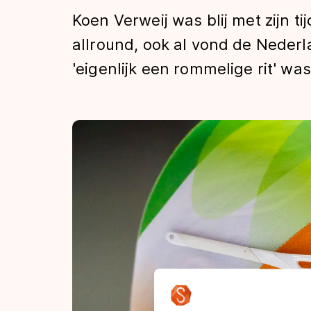
Tijden & historie
Koen Verweij was blij met zijn t
allround, ook al vond de Neder
'eigenlijk een rommelige rit' was
De weg op
Schaatsfans
Olympische Spe