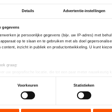
Details
Advertentie-instellingen
w gegevens
erwerken je persoonlijke gegevens (bijv. uw IP-adres) met behul
apparaat op te slaan en te gebruiken met als doel gepersonalise
 content, inzicht in publiek en productontwikkeling. U kunt kiez
 ook graag:
er uw geografische locatie, die tot een paar meter nauwkeurig k
n door het actief te scannen op specifieke eigenschappen (fingerp
onlijke gegevens worden verwerkt en stel uw voorkeuren in he
Voorkeuren
Statistieken
jzigen of intrekken in de Cookieverklaring.
ent en advertenties te personaliseren, socialmediafuncties te 
 35,95 samen met Havard Bokko op de tweede plek bij
tie over uw gebruik van onze site met onze partners voor social
 van de Poolse winnaar
Konrad Niedzwiedzki.