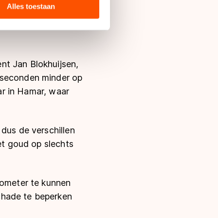
ie zij hebben verzameld via
Alles toestaan
s de VS, waar mogelijk geen
 de TVM'er tegen
 in met deze overdracht.
nt Jan Blokhuijsen,
4 seconden minder op
aar in Hamar, waar
 dus de verschillen
het goud op slechts
lometer te kunnen
chade te beperken