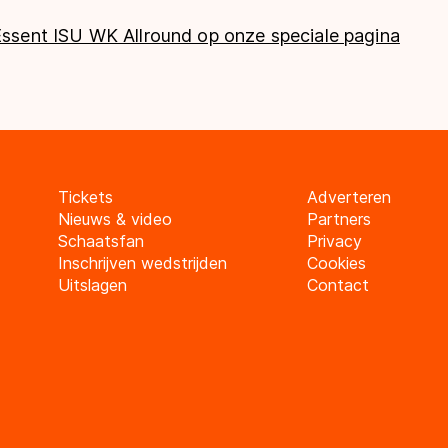
 Essent ISU WK Allround op onze speciale pagina
Tickets
Adverteren
Nieuws & video
Partners
Schaatsfan
Privacy
Inschrijven wedstrijden
Cookies
Uitslagen
Contact