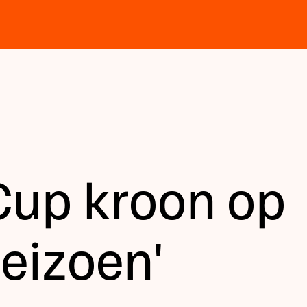
'Cup kroon op
seizoen'