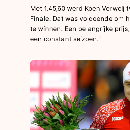
Tijden & historie
Met 1.45,60 werd Koen Verweij 
Finale. Dat was voldoende om 
te winnen. Een belangrijke prijs
De weg op
een constant seizoen."
Schaatsfans
Olympische Spe