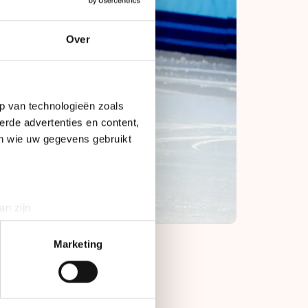
Over
p van technologieën zoals
erde advertenties en content,
en wie uw gegevens gebruikt
an zijn
rinting)
t
detailgedeelte
in. U kunt uw
Marketing
e. Op de Spelen van
bieden en websiteverkeer te
g.