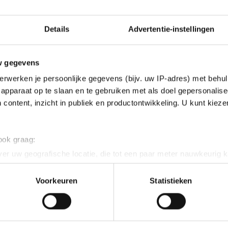
Details
Advertentie-instellingen
w gegevens
erwerken je persoonlijke gegevens (bijv. uw IP-adres) met behul
apparaat op te slaan en te gebruiken met als doel gepersonalise
 content, inzicht in publiek en productontwikkeling. U kunt kiez
 ook graag:
er uw geografische locatie, die tot een paar meter nauwkeurig k
n door het actief te scannen op specifieke eigenschappen (fingerp
onlijke gegevens worden verwerkt en stel uw voorkeuren in he
Voorkeuren
Statistieken
jzigen of intrekken in de Cookieverklaring.
ndigde anderhalf jaar geleden haar shorttrackcarrièr
ent en advertenties te personaliseren, socialmediafuncties te 
ier jaar geleden met Nederland vierde op de aflossin