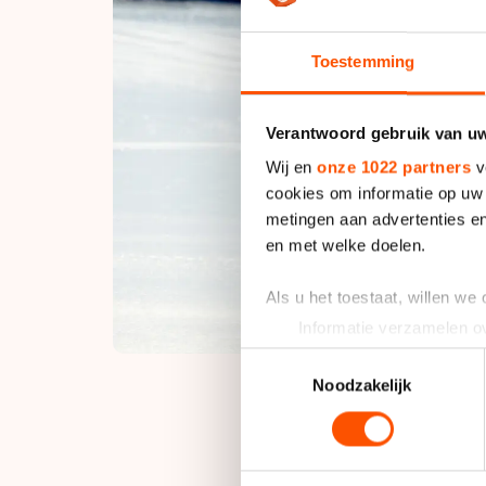
Toestemming
Verantwoord gebruik van u
Wij en
onze 1022 partners
v
cookies om informatie op uw 
metingen aan advertenties en
en met welke doelen.
Als u het toestaat, willen we
Informatie verzamelen ov
Uw apparaat identificere
Toestemmingsselectie
Lees meer over hoe uw perso
Noodzakelijk
toestemming op elk moment wi
Van Doorn (30) beëi
We gebruiken cookies om cont
Vancouver werd ze v