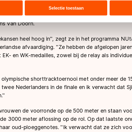
tie over uw gebruik van onze site met onze partners voor social
bineren met andere gegevens die u aan hen heeft verstrekt of d
Selectie toestaan
ers kunnen gegevens doorgeven aan landen buiten de EU, zoal
land een olympische medaille in het shorttrack. Daa
 geldt volgens de GDPR. Door op ‘Toestaan’ te klikken, stemt u
ens Van Doorn.
ns
cookiebeleid
.
lekansen heel hoog in'', zegt ze in het programma
NUta
rlandse afvaardiging. ''Ze hebben de afgelopen jaren 
t EK- en WK-medailles, zowel bij de relay als individue
 olympische shorttracktoernooi met onder meer de 1
 twee Nederlanders in de finale en ik verwacht dat Sj
.''
e vrouwen de voorronde op de 500 meter en staan vo
 de 3000 meter aflossing op de rol. Op dat laatste o
aar oud-ploeggenotes. ''Ik verwacht dat ze zich voor