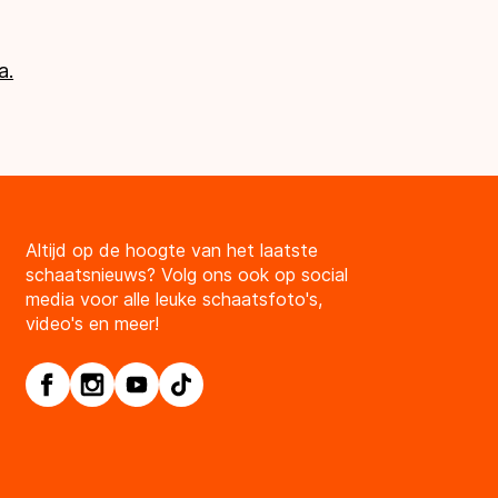
a.
Altijd op de hoogte van het laatste
schaatsnieuws? Volg ons ook op social
media voor alle leuke schaatsfoto's,
video's en meer!