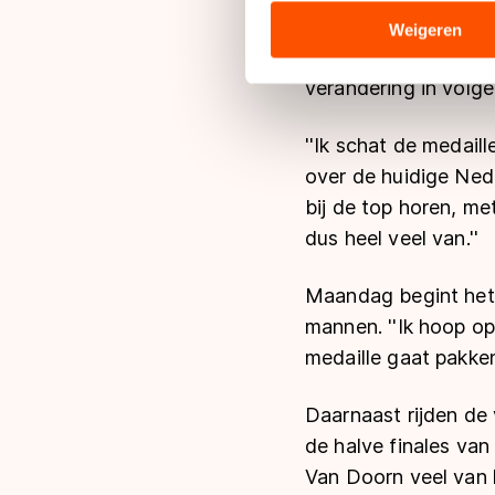
analyseren. We delen informa
analyse. Zij kunnen deze com
Weigeren
hun services. Sommige partn
Nog nooit won Neder
adequaat beschermingsniveau
verandering in volg
Meer informatie vindt u in o
''Ik schat de medail
over de huidige Nede
bij de top horen, me
dus heel veel van.''
Maandag begint het
mannen. ''Ik hoop op
medaille gaat pakken
Daarnaast rijden d
de halve finales van
Van Doorn veel van h