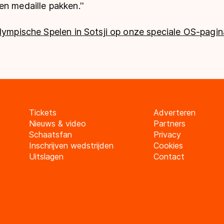
n medaille pakken.''
lympische Spelen in Sotsji op onze speciale OS-pagin
Tickets
Adverteren
Nieuws & video
Partners
Schaatsfan
Privacy
Inschrijven wedstrijden
Cookies
Uitslagen
Contact