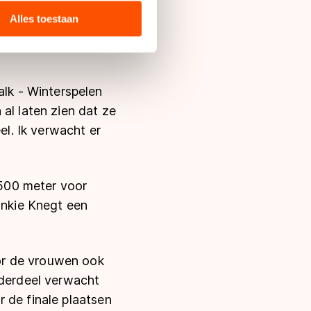
 media, advertenties en
ie zij hebben verzameld via
Alles toestaan
s de VS, waar mogelijk geen
r komt nu
 in met deze overdracht.
lk - Winterspelen
al laten zien dat ze
el. Ik verwacht er
500 meter voor
inkie Knegt een
or de vrouwen ook
nderdeel verwacht
 de finale plaatsen