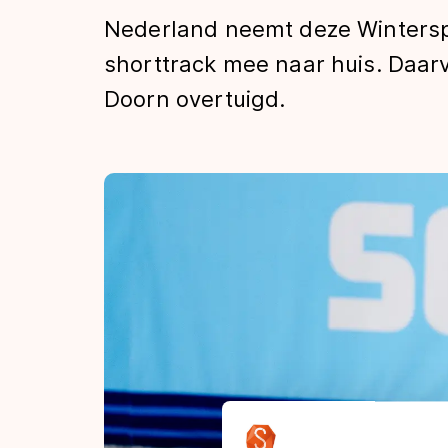
Tijden & historie
Nederland neemt deze Wintersp
shorttrack mee naar huis. Daar
Doorn overtuigd.
De weg op
Schaatsfans
Olympische Spe