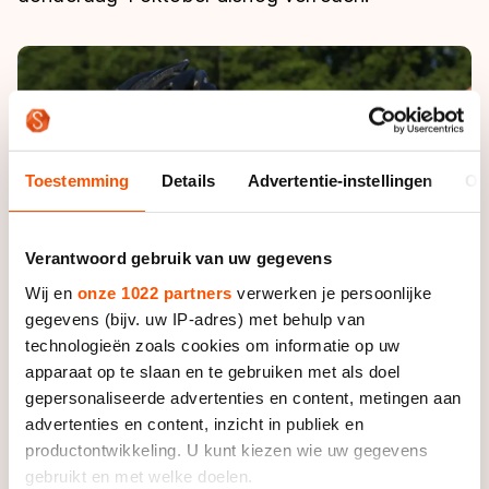
De weg op
Persoonlijke records & tijden
Inlineskaten
Schoonrijden
Inschrijven wedstrijden
Historie & statistiek
Schaatsfans
Kunstschaatsen
Natuurijs
Algemene Nederlandse Schaatstijd
Alles voor jou als schaatsfan
Deze zomer de weg op
Olympische Spelen
Evenementen
Waar kan ik schaatsen en skaten?
Toestemming
Details
Advertentie-instellingen
Ov
Olympische Spelen
Tickets
Medaille overzicht
Livestreams
Verantwoord gebruik van uw gegevens
Medaillespiegel
Word schaatsfan!
Wij en
onze 1022 partners
verwerken je persoonlijke
Olympische uitslagen
gegevens (bijv. uw IP-adres) met behulp van
Winacties
technologieën zoals cookies om informatie op uw
Van Jong tot Goud verhalen
apparaat op te slaan en te gebruiken met als doel
gepersonaliseerde advertenties en content, metingen aan
advertenties en content, inzicht in publiek en
productontwikkeling. U kunt kiezen wie uw gegevens
gebruikt en met welke doelen.