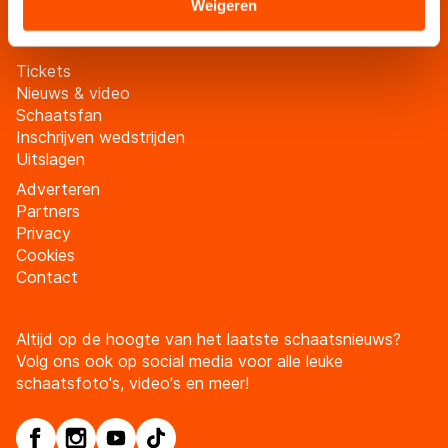
Sommige partners kunnen gegevens doorgeven aan
Weigeren
landen buiten de EU, zoals de VS, waar mogelijk geen
adequaat beschermingsniveau geldt volgens de GDPR.
Tickets
Door op ‘Toestaan’ te klikken, stemt u in met deze
Nieuws & video
overdracht. Meer informatie vindt u in ons
cookiebeleid
.
Schaatsfan
Inschrijven wedstrijden
Uitslagen
Adverteren
Partners
Privacy
Cookies
Contact
Altijd op de hoogte van het laatste schaatsnieuws?
Volg ons ook op social media voor alle leuke
schaatsfoto's, video's en meer!