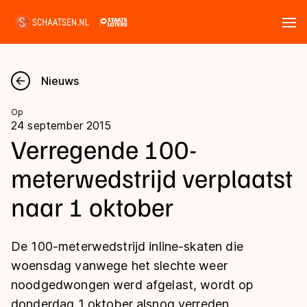
Tickets
Zoeken
Nieuws
Nieuws
Op
24 september 2015
Kalender
Verregende 100-
meterwedstrijd verplaatst
Disciplines
naar 1 oktober
Marathon
Uitslagen
Langebaan
De 100-meterwedstrijd inline-skaten die
Langebaan
Shorttrack
Tijden & historie
woensdag vanwege het slechte weer
Shorttrack
Inlineskaten
noodgedwongen werd afgelast, wordt op
Ranglijsten Langebaan
Marathon
donderdag 1 oktober alsnog verreden.
Kunstschaatsen