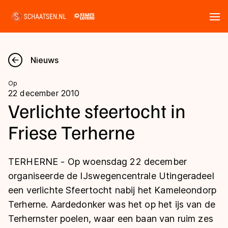
Tickets
Zoeken
Nieuws
Nieuws
Op
22 december 2010
Kalender
Verlichte sfeertocht in
Friese Terherne
Disciplines
Marathon
Uitslagen
TERHERNE - Op woensdag 22 december
Langebaan
organiseerde de IJswegencentrale Utingeradeel
Langebaan
een verlichte Sfeertocht nabij het Kameleondorp
Shorttrack
Tijden & historie
Terherne. Aardedonker was het op het ijs van de
Shorttrack
Inlineskaten
Terhernster poelen, waar een baan van ruim zes
Ranglijsten Langebaan
Marathon
Kunstschaatsen