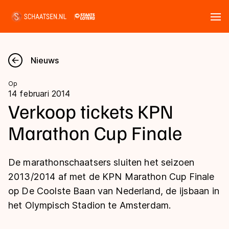
Tickets
Zoeken
Nieuws
Nieuws
Op
14 februari 2014
Kalender
Verkoop tickets KPN
Marathon Cup Finale
Disciplines
Marathon
Uitslagen
De marathonschaatsers sluiten het seizoen
Langebaan
2013/2014 af met de KPN Marathon Cup Finale
Langebaan
op De Coolste Baan van Nederland, de ijsbaan in
Shorttrack
Tijden & historie
het Olympisch Stadion te Amsterdam.
Shorttrack
Inlineskaten
Ranglijsten Langebaan
Marathon
Kunstschaatsen