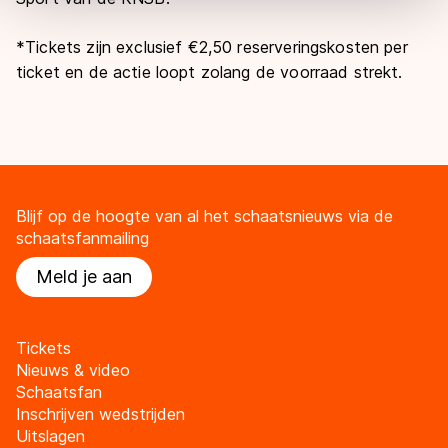
overdracht. Meer informatie vindt u in ons
cookiebeleid
.
*Tickets zijn exclusief €2,50 reserveringskosten per
ticket en de actie loopt zolang de voorraad strekt.
Blijf op de hoogte van al het schaatsnieuws via de
schaatsfanmailing
Meld je aan
Tickets
Nieuws & video
Schaatsfan
Inschrijven wedstrijden
Uitslagen