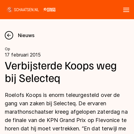
Tickets
Zoeken
Nieuws
Nieuws
Op
17 februari 2015
Kalender
Verbijsterde Koops weg
bij Selecteq
Disciplines
Marathon
Uitslagen
Roelofs Koops is enorm teleurgesteld over de
Langebaan
gang van zaken bij Selecteq. De ervaren
Langebaan
marathonschaatser kreeg afgelopen zaterdag na
Shorttrack
Tijden & historie
de finale van de KPN Grand Prix op Flevonice te
Shorttrack
Inlineskaten
horen dat hij moet vertrekken. ’’En dat terwijl me
Ranglijsten Langebaan
Marathon
Kunstschaatsen