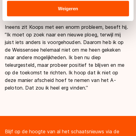
verstrekt of die zij hebben verzameld via hun services.
Maar die ontkenden ineens alles. Daar ben ik echt
Sommige partners kunnen gegevens doorgeven aan
Weigeren
kwaad om. Zo ga je niet te werk in een eerlijke sport.’’
landen buiten de EU, zoals de VS, waar mogelijk geen
adequaat beschermingsniveau geldt volgens de GDPR.
Ineens zit Koops met een enorm probleem, beseft hij.
Door op ‘Toestaan’ te klikken, stemt u in met deze
’’Ik moet op zoek naar een nieuwe ploeg, terwijl mij
overdracht. Meer informatie vindt u in ons
cookiebeleid
.
juist iets anders is voorgehouden. Daarom heb ik op
de Weissensee helemaal niet om me heen gekeken
naar andere mogelijkheden. Ik ben nu diep
teleurgesteld, maar probeer positief te blijven en me
op de toekomst te richten. Ik hoop dat ik niet op
deze manier afscheid hoef te nemen van het A-
peloton. Dat zou ik heel erg vinden.’’
Blijf op de hoogte van al het schaatsnieuws via de