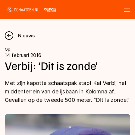
Tickets
Zoeken
Nieuws
Nieuws
Op
14 februari 2016
Kalender
Verbij: ‘Dit is zonde’
Disciplines
Met zijn kapotte schaatspak stapt Kai Verbij het
Marathon
middenterrein van de ijsbaan in Kolomna af.
Uitslagen
Gevallen op de tweede 500 meter. “Dit is zonde.”
Langebaan
Langebaan
Shorttrack
Tijden & historie
Shorttrack
Inlineskaten
Ranglijsten Langebaan
Marathon
Kunstschaatsen