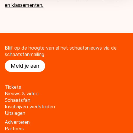
en klassementen.
Blijf op de hoogte van al het schaatsnieuws via de
schaatsfanmailing
Meld je aan
Tickets
Nieuws & video
Schaatsfan
Inschrijven wedstrijden
Uitslagen
Adverteren
Partners