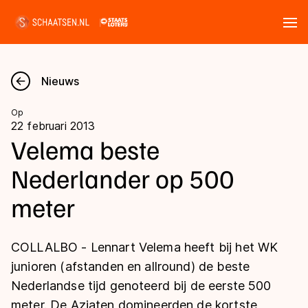
Tickets
Zoeken
Nieuws
Nieuws
Op
22 februari 2013
Kalender
Velema beste
Nederlander op 500
Disciplines
meter
Marathon
Uitslagen
Langebaan
COLLALBO - Lennart Velema heeft bij het WK
Langebaan
Shorttrack
Tijden & historie
junioren (afstanden en allround) de beste
Shorttrack
Inlineskaten
Nederlandse tijd genoteerd bij de eerste 500
Ranglijsten Langebaan
Marathon
meter. De Aziaten domineerden de kortste
Kunstschaatsen