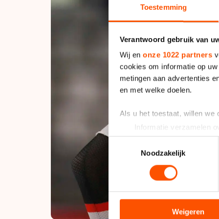
Toestemming
Verantwoord gebruik van u
Wij en
onze 1022 partners
v
cookies om informatie op uw 
metingen aan advertenties en
en met welke doelen.
Als u het toestaat, willen we
Informatie verzamelen ov
Uw apparaat identificere
Toestemmingsselectie
Lees meer over hoe uw perso
Noodzakelijk
toestemming op elk moment wi
We gebruiken cookies om cont
analyseren. We delen informa
analyse. Zij kunnen deze com
Weigeren