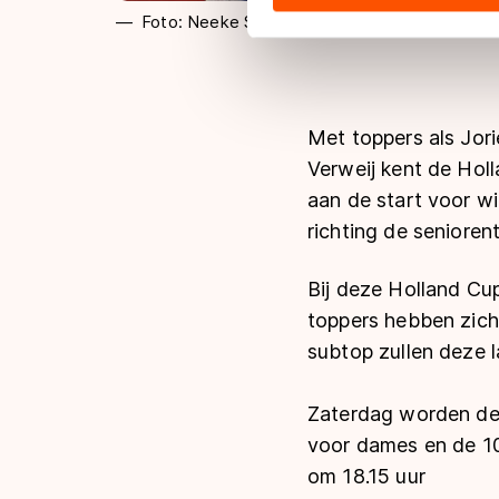
hun services. Sommige partn
Foto: Neeke Smit
adequaat beschermingsniveau
Meer informatie vindt u in o
Met toppers als Jori
Verweij kent de Holl
aan de start voor w
richting de senioren
Bij deze Holland Cu
toppers hebben zich
subtop zullen deze l
Zaterdag worden de
voor dames en de 1
om 18.15 uur