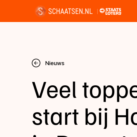
Nieuws
Nieuws
Veel topp
Kalender
Disciplines
start bij 
Uitslagen