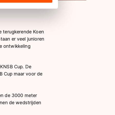
s de VS, waar mogelijk geen
 in met deze overdracht.
de terugkerende Koen
taan er veel junioren
e ontwikkeling
de KNSB Cup. De
SB Cup maar voor de
en de 3000 meter
nen de wedstrijden