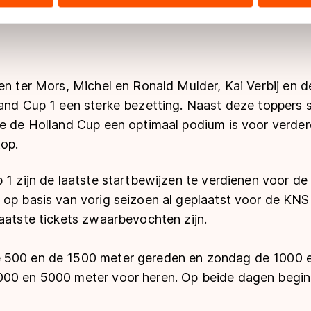
ers kunnen gegevens doorgeven aan landen buiten de EU, zoal
 geldt volgens de GDPR. Door op ‘Toestaan’ te klikken, stemt u
ns
cookiebeleid
.
en ter Mors, Michel en Ronald Mulder, Kai Verbij en 
and Cup 1 een sterke bezetting. Naast deze toppers s
ie de Holland Cup een optimaal podium is voor verder
top.
p 1 zijn de laatste startbewijzen te verdienen voor 
 op basis van vorig seizoen al geplaatst voor de KN
aatste tickets zwaarbevochten zijn.
 500 en de 1500 meter gereden en zondag de 1000 
000 en 5000 meter voor heren. Op beide dagen begin