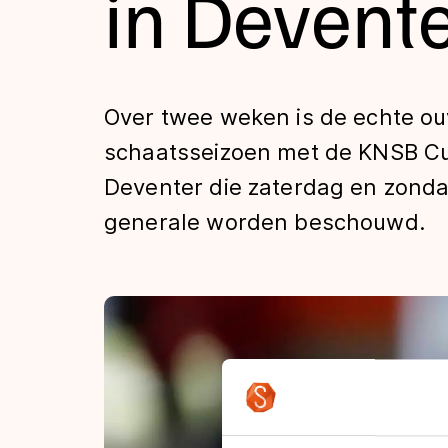
in Devent
Tijden & historie
De weg op
Over twee weken is de echte ou
schaatsseizoen met de KNSB Cup
Schaatsfans
Deventer die zaterdag en zond
generale worden beschouwd.
Olympische Spe