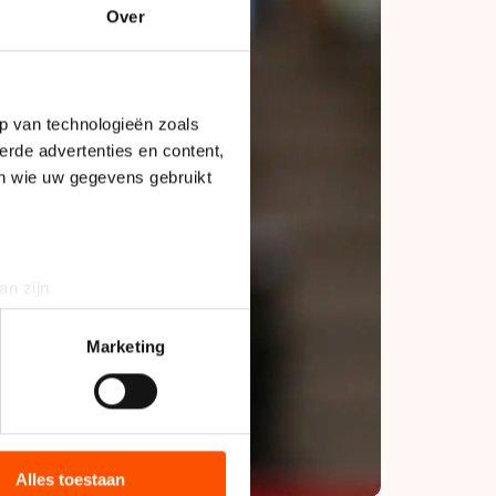
Over
p van technologieën zoals
erde advertenties en content,
en wie uw gegevens gebruikt
an zijn
rinting)
t
detailgedeelte
in. U kunt uw
Marketing
bieden en websiteverkeer te
 media, advertenties en
ie zij hebben verzameld via
Alles toestaan