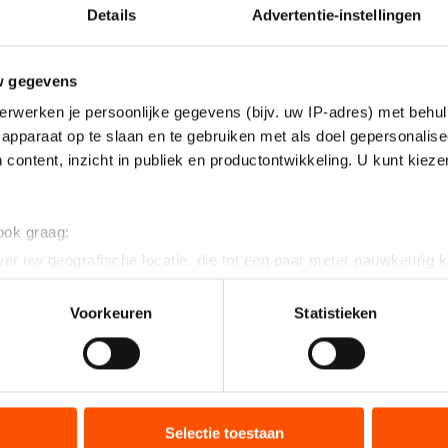
Details
Advertentie-instellingen
w gegevens
erwerken je persoonlijke gegevens (bijv. uw IP-adres) met behul
apparaat op te slaan en te gebruiken met als doel gepersonalise
 content, inzicht in publiek en productontwikkeling. U kunt kiez
 ook graag:
er uw geografische locatie, die tot een paar meter nauwkeurig k
n door het actief te scannen op specifieke eigenschappen (fingerp
onlijke gegevens worden verwerkt en stel uw voorkeuren in he
Voorkeuren
Statistieken
jzigen of intrekken in de Cookieverklaring.
ent en advertenties te personaliseren, socialmediafuncties te 
tie over uw gebruik van onze site met onze partners voor social
bineren met andere gegevens die u aan hen heeft verstrekt of d
Selectie toestaan