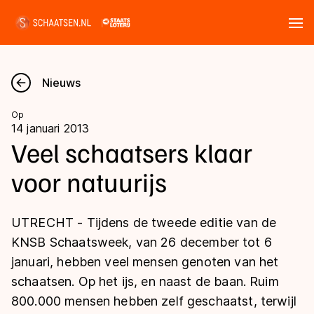
Tickets
Zoeken
Nieuws
Nieuws
Op
14 januari 2013
Kalender
Veel schaatsers klaar
voor natuurijs
Disciplines
Marathon
Uitslagen
UTRECHT - Tijdens de tweede editie van de
Langebaan
KNSB Schaatsweek, van 26 december tot 6
Langebaan
januari, hebben veel mensen genoten van het
Shorttrack
Tijden & historie
schaatsen. Op het ijs, en naast de baan. Ruim
Shorttrack
Inlineskaten
800.000 mensen hebben zelf geschaatst, terwijl
Ranglijsten Langebaan
Marathon
Kunstschaatsen