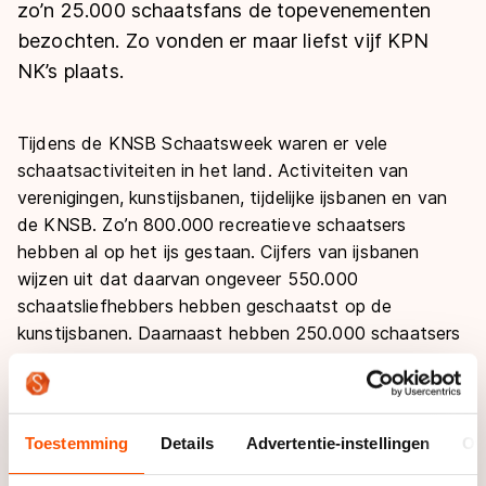
De weg op
zo’n 25.000 schaatsfans de topevenementen
Persoonlijke records & tijden
Inlineskaten
Schoonrijden
bezochten. Zo vonden er maar liefst vijf KPN
Inschrijven wedstrijden
Historie & statistiek
Schaatsfans
Kunstschaatsen
NK’s plaats.
Natuurijs
Algemene Nederlandse Schaatstijd
Alles voor jou als schaatsfan
Deze zomer de weg op
Olympische Spelen
Tijdens de KNSB Schaatsweek waren er vele
Evenementen
schaatsactiviteiten in het land. Activiteiten van
Waar kan ik schaatsen en skaten?
Olympische Spelen
verenigingen, kunstijsbanen, tijdelijke ijsbanen en van
Tickets
de KNSB. Zo’n 800.000 recreatieve schaatsers
Medaille overzicht
Livestreams
hebben al op het ijs gestaan. Cijfers van ijsbanen
Medaillespiegel
wijzen uit dat daarvan ongeveer 550.000
Word schaatsfan!
schaatsliefhebbers hebben geschaatst op de
Olympische uitslagen
Winacties
kunstijsbanen. Daarnaast hebben 250.000 schaatsers
Van Jong tot Goud verhalen
zich vermaakt op de lokale ijsbanen in het land.
Bijvoorbeeld op de IJSTIJD!-banen op lokale pleinen.
Naast de vele schaatsactiviteiten in het land hebben
Toestemming
Details
Advertentie-instellingen
Ov
veel mensen de topevenementen bezocht tijdens de