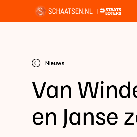
Nieuws
Nieuws
Van Winde
Kalender
Disciplines
en Janse 
Uitslagen