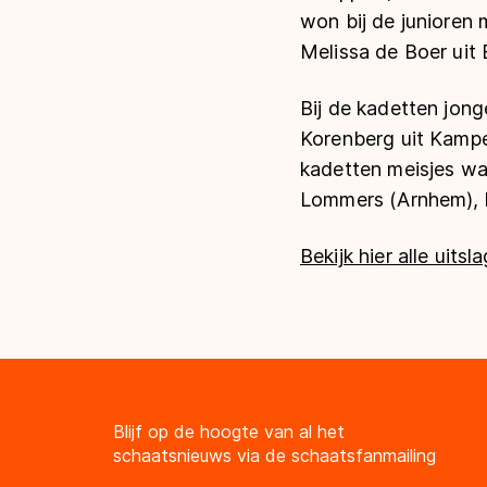
won bij de junioren
Melissa de Boer uit 
Bij de kadetten jong
Korenberg uit Kamper
kadetten meisjes wa
Lommers (Arnhem), 
Bekijk hier alle uitsl
Blijf op de hoogte van al het
schaatsnieuws via de schaatsfanmailing