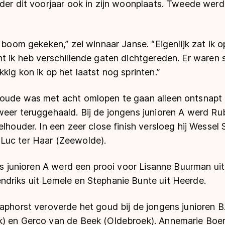
rder dit voorjaar ook in zijn woonplaats. Tweede wer
e boom gekeken,” zei winnaar Janse. “Eigenlijk zat ik 
t ik heb verschillende gaten dichtgereden. Er waren 
kig kon ik op het laatst nog sprinten.”
oude was met acht omlopen te gaan alleen ontsnapt 
weer teruggehaald. Bij de jongens junioren A werd Ru
elhouder. In een zeer close finish versloeg hij Wessel 
Luc ter Haar (Zeewolde).
jes junioren A werd een prooi voor Lisanne Buurman uit
driks uit Lemele en Stephanie Bunte uit Heerde.
aphorst veroverde het goud bij de jongens junioren B.
) en Gerco van de Beek (Oldebroek). Annemarie Boe