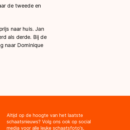
naar de tweede en
ijs naar huis. Jan
d als derde. Bij de
ing naar Dominique
Altijd op de hoogte van het laatste
schaatsnieuws? Volg ons ook op social
media voor alle leuke schaatsfoto's,