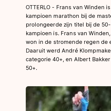
Tijden & historie
OTTERLO - Frans van Winden is 
kampioen marathon bij de mast
prolongeerde zijn titel bij de 50-
De weg op
kampioen is. Frans van Winden,
won in de stromende regen de e
Schaatsfans
Daaruit werd André Klompmaker
categorie 40+, en Albert Bakker
Olympische Spe
50+.