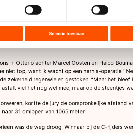
jzigen of intrekken in de Cookieverklaring.
kten Van Winden, Klompmaker en Bakker zich los van
ent en advertenties te personaliseren, socialmediafuncties te 
 er minder jongens die dit kunnen, in de regen,” zei A
tie over uw gebruik van onze site met onze partners voor social
k al thuisvoelde op glad wegdek. “Hij demarreerde geli
bineren met andere gegevens die u aan hen heeft verstrekt of d
Selectie toestaan
s van Winden.“In 1996 was ik hier derde bij de A-rijde
ers kunnen gegevens doorgeven aan landen buiten de EU, zoal
 geldt volgens de GDPR. Door op ‘Toestaan’ te klikken, stemt u
ns
cookiebeleid
.
rons in Otterlo achter Marcel Oosten en Haico Boum
 me niet top, want ik wacht op een hernia-operatie.” Ne
 de zekerheid regenwielen gestoken. “Maar het bleef 
asfalt viel het nog wel mee, maar op de steentjes wa
onweren, kortte de jury de oorspronkelijke afstand 
38 naar 31 omlopen van 1065 meter.
orieën was de weg droog. Winnaar bij de C-rijders we