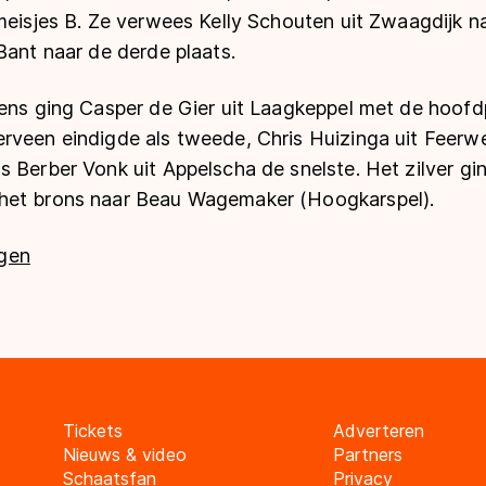
 meisjes B. Ze verwees Kelly Schouten uit Zwaagdijk 
Bant naar de derde plaats.
ens ging Casper de Gier uit Laagkeppel met de hoofdpr
veen eindigde als tweede, Chris Huizinga uit Feerwer
s Berber Vonk uit Appelscha de snelste. Het zilver g
het brons naar Beau Wagemaker (Hoogkarspel).
agen
Tickets
Adverteren
Nieuws & video
Partners
Schaatsfan
Privacy