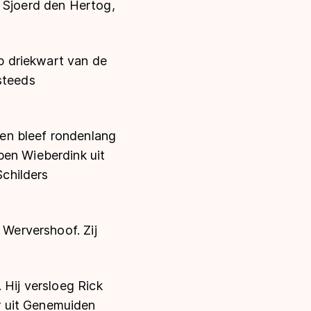
d Sjoerd den Hertog,
op driekwart van de
steeds
en bleef rondenlang
ben Wieberdink uit
Schilders
 Wervershoof. Zij
 Hij versloeg Rick
r uit Genemuiden