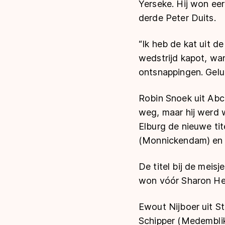
Yerseke. Hij won ee
derde Peter Duits.
“Ik heb de kat uit d
wedstrijd kapot, wan
ontsnappingen. Geluk
Robin Snoek uit Abc
weg, maar hij werd 
Elburg de nieuwe tit
(Monnickendam) en 
De titel bij de meis
won vóór Sharon Hen
Ewout Nijboer uit St
Schipper (Medemblik