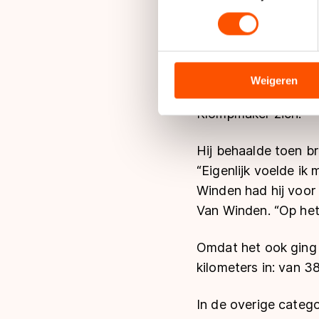
toestemming op elk moment wi
Op de natte weg maa
We gebruiken cookies om cont
“Bij de masters zijn
analyseren. We delen informa
zich als A-rijder oo
analyse. Zij kunnen deze com
Weigeren
regenen,” aldus Fran
hun services. Sommige partn
Klompmaker zich.
adequaat beschermingsniveau
Meer informatie vindt u in o
Hij behaalde toen b
“Eigenlijk voelde ik
Winden had hij voor
Van Winden. “Op het 
Omdat het ook ging 
kilometers in: van 
In de overige categ