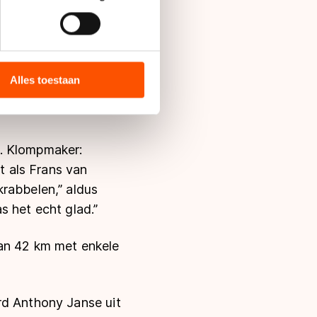
 de rest.
bieden en websiteverkeer te
ndré Klompmaker, die
 media, advertenties en
jk toen het begon te
ie zij hebben verzameld via
Alles toestaan
rs,” herinnerde
s de VS, waar mogelijk geen
 in met deze overdracht.
a. Klompmaker:
t als Frans van
krabbelen,” aldus
s het echt glad.”
van 42 km met enkele
rd Anthony Janse uit