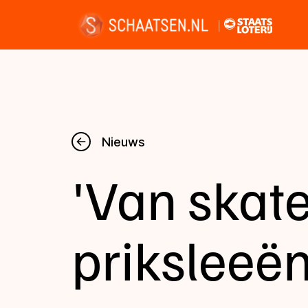
Nieuws
Nieuws
'Van skate
Kalender
Disciplines
priksleeën
Uitslagen