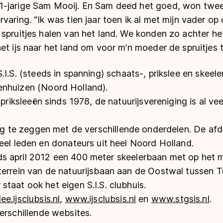
-jarige Sam Mooij. En Sam deed het goed, won twee
aring. “Ik was tien jaar toen ik al met mijn vader op d
spruitjes halen van het land. We konden zo achter het 
et ijs naar het land om voor m’n moeder de spruitjes
.I.S.
(steeds in spanning) schaats-, prikslee en skeele
nhuizen (Noord Holland).
. priksleeën sinds 1978, de natuurijsvereniging is al ve
tig te zeggen met de verschillende onderdelen. De afde
eel leden en donateurs uit heel Noord Holland.
ds
april 2012 een 400 meter skeelerbaan met op het 
terrein van de natuurijsbaan aan de Oostwal tussen T
taat ook het eigen S.I.S. clubhuis.
e.ijsclubsis.nl
,
www.ijsclubsis.nl
en
www.stgsis.nl
.
erschillende websites.