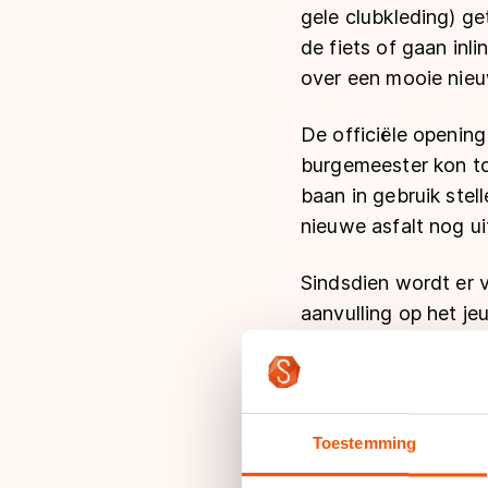
gele clubkleding) ge
de fiets of gaan inl
over een mooie nie
De officiële opening 
burgemeester kon to
baan in gebruik stel
nieuwe asfalt nog u
Sindsdien wordt er v
aanvulling op het je
verschillende avond
van andere verenigin
Schaatsteam Noord 
vrouwen: women on 
Toestemming
ijzers. Zo blijven ze 