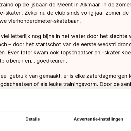
traind op de ijsbaan de Meent in Alkmaar. In de zome
ine-skaten. Zeker nu de club sinds vorig jaar zomer de
uwe vierhonderdmeter-skatebaan.
viel letterlijk nog bijna in het water door het slechte
ch – door het startschot van de eerste wedstrijdrond
len. Even later kwam ook topschaatser en –skater Koe
itproberen en… goedkeuren.
eel gebruik van gemaakt: er is elke zaterdagmorgen l
ugdschaatsen of als leuke trainingsvorm. Door de sen
en getraind, maar er kan ook vrij worden gereden op 
gen en selecties trainen op de baan, zoals de Select
Holland. De donderdagavond wordt hij speciaal gere
skates! Vanaf oktober stappen de STG leden dan we
Details
Advertentie-instellingen
het hele jaar actief.