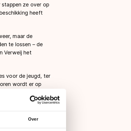
r stappen ze over op
 beschikking heeft
 weer, maar de
en te lossen – de
n Verweij het
es voor de jeugd, ter
ioren wordt er op
de baan. Ook leden
ie Alkmaar en
serveerd voor
er over op hun
Over