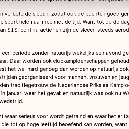
en verbeterde sleeën, zodat ook de bochten goed g
e sport helemaal mee met de tijd. Want tot op de da
van S.I.S. continu actief en zijn de sleeën steeds aer
 een periode zonder natuurijs wekelijks een avond ge
maar. Daar worden ook clubkampioenschappen gehoud
iest het wel hard genoeg dan worden op natuurijs oo
trijden georganiseerd voor mannen, vrouwen en jeug
inden traditiegetrouw de Nederlandse Prikslee Kampi
 in januari weer het geval: en natuurlijk was ook nu 
wedstrijd.
t waar serieus voor wordt getraind en waar het er fa
t die tot op hoge leeftijd beoefend kan worden, want