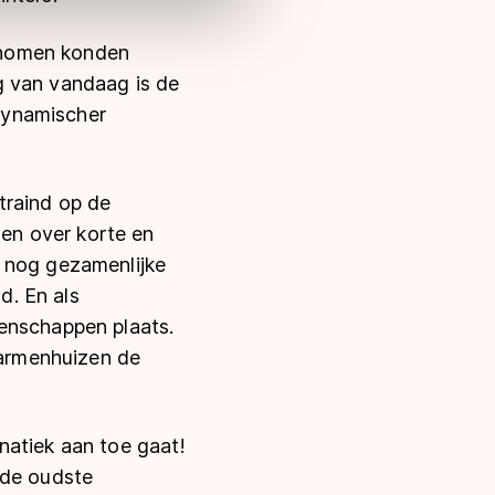
enomen konden
g van vandaag is de
odynamischer
traind op de
en over korte en
k nog gezamenlijke
d. En als
oenschappen plaats.
Warmenhuizen de
natiek aan toe gaat!
 de oudste