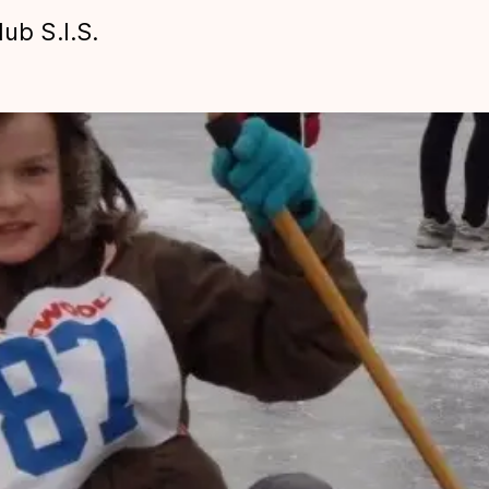
ub S.I.S.
len