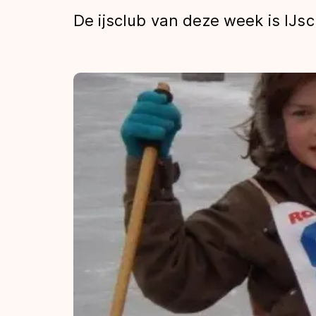
Tijden & historie
De ijsclub van deze week is IJscl
De weg op
Schaatsfans
Olympische Spe