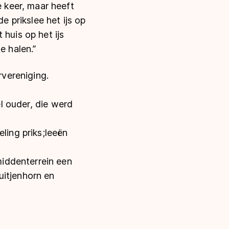
 keer, maar heeft
e prikslee het ijs op
huis op het ijs
 te halen.”
rvereniging.
el ouder, die werd
ling priks;leeën
middenterrein een
uitjenhorn en