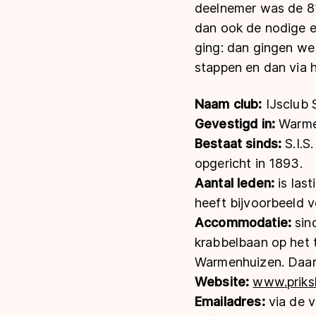
deelnemer was de 81
dan ook de nodige erv
ging: dan gingen we 
stappen en dan via h
Naam club
:
IJsclub S
Gevestigd in:
Warme
Bestaat sinds:
S.I.S
opgericht in 1893.
Aantal leden:
is las
heeft bijvoorbeeld v
Accommodatie:
sin
krabbelbaan op het 
Warmenhuizen. Daar s
Website:
www.priksle
Emailadres:
via de v