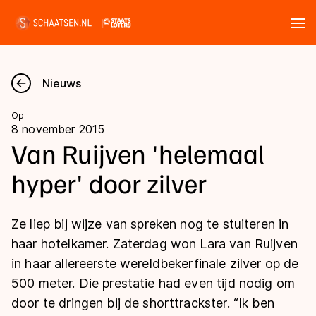
Tickets
Zoeken
Nieuws
Nieuws
Op
8 november 2015
Kalender
Van Ruijven 'helemaal
hyper' door zilver
Disciplines
Marathon
Uitslagen
Ze liep bij wijze van spreken nog te stuiteren in
Langebaan
haar hotelkamer. Zaterdag won Lara van Ruijven
Langebaan
in haar allereerste wereldbekerfinale zilver op de
Shorttrack
Tijden & historie
500 meter. Die prestatie had even tijd nodig om
Shorttrack
Inlineskaten
door te dringen bij de shorttrackster. “Ik ben
Ranglijsten Langebaan
Marathon
Kunstschaatsen