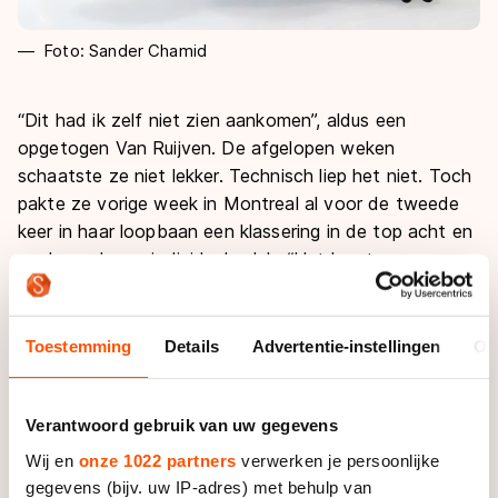
Foto: Sander Chamid
“Dit had ik zelf niet zien aankomen”, aldus een
opgetogen Van Ruijven. De afgelopen weken
schaatste ze niet lekker. Technisch liep het niet. Toch
pakte ze vorige week in Montreal al voor de tweede
keer in haar loopbaan een klassering in de top acht en
nu dus ook een individuele plak. “Het komt wanneer
het komt. Als je me dit drie weken geleden had
gezegd, had ik gevraagd of je gek was.”
Toestemming
Details
Advertentie-instellingen
Ov
Met een sterke race in de halve finale verzekerde de
Nederlands kampioene zich van de strijd om de
medailles. “Ik zat na de start een beetje klem met
Verantwoord gebruik van uw gegevens
Elise (Europees kampioene Christie, red.). Ik dacht ‘hup
Wij en
onze 1022 partners
verwerken je persoonlijke
erachteraan’. Je weet dat ze heel hard rijdt, als je
gegevens (bijv. uw IP-adres) met behulp van