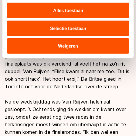
personaliseren, socialmediafuncties te bieden en
Ruijven. “Ik had echt zin om te racen. Als de helft dan
websiteverkeer te analyseren. We delen informatie over
Alles toestaan
valt is het een anti-climax.”
uw gebruik van onze site met onze partners voor social
media, advertenties en analyse. Zij kunnen deze
Selectie toestaan
combineren met andere gegevens die u aan hen heeft
Toch kon Van Ruijven blij zijn met haar zilveren plak, in
verstrekt of die zij hebben verzameld via hun services.
tegenstelling tot die andere keer dat ze een
Sommige partners kunnen gegevens doorgeven aan
Weigeren
wereldbekermedaille won. Toen greep ze met de ploeg
landen buiten de EU, zoals de VS, waar mogelijk geen
goud, na valpartijen en diskwalificaties. Haar
adequaat beschermingsniveau geldt volgens de GDPR.
finaleplaats was dik verdiend, al voelt het na zo’n rit
Door op ‘Toestaan’ te klikken, stemt u in met deze
dubbel. Van Ruijven: “Elise kwam al naar me toe. ‘Dit is
overdracht. Meer informatie vindt u in ons
cookiebeleid
.
ook shorttrack’. Het hoort erbij.” De Britse gleed in
Toronto net voor de Nederlandse over de streep.
Na de wedstrijddag was Van Ruijven helemaal
gesloopt. ’s Ochtends ging de wekker om kwart over
zes, omdat ze eerst nog twee races in de
herkansingen moest winnen om überhaupt in actie te
kunnen komen in de finalerondes. “Ik ben wel een