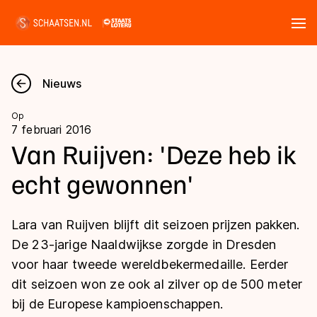
Tickets
Zoeken
Nieuws
Nieuws
Op
7 februari 2016
Kalender
Van Ruijven: 'Deze heb ik
echt gewonnen'
Disciplines
Marathon
Uitslagen
Lara van Ruijven blijft dit seizoen prijzen pakken.
Langebaan
De 23-jarige Naaldwijkse zorgde in Dresden
Langebaan
voor haar tweede wereldbekermedaille. Eerder
Shorttrack
Tijden & historie
dit seizoen won ze ook al zilver op de 500 meter
Shorttrack
Inlineskaten
bij de Europese kampioenschappen.
Ranglijsten Langebaan
Marathon
Kunstschaatsen