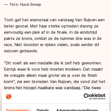
Foto: Huub Snoep
Toch gaf het eremetaal van vandaag Van Ruijven een
beter gevoel. Met haar sterke optreden dwong ze
eenvoudig een plek af in de finale. In de eindstrijd
pakte ze brons, omdat ze de nummer drie was in de
race. Niet doordat er rijders vielen, zoals eerder dit
seizoen gebeurde.
“Dit voelt als een medaille die ik zelf heb gewonnen.
Eentje waar ik voor heb moeten knokken. Dat maakt
de vreugde alleen maar groter als je over de finish
komt”, zei een tevreden Van Ruijven, die vond dat het
brons het hoogst haalbare was vandaag. “Die twee
meiden zijn de besten op de 500 meter”, zei ze over
de Canadese Marianne St-Gelais en Europees
kampioene Elise Christie.
Toestemming
Details
Advertentie-instellingen
Ov