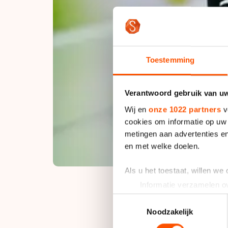
Toestemming
Verantwoord gebruik van u
Wij en
onze 1022 partners
v
cookies om informatie op uw 
metingen aan advertenties en
en met welke doelen.
Als u het toestaat, willen we
Informatie verzamelen ov
Uw apparaat identificere
Toestemmingsselectie
Lees meer over hoe uw perso
Noodzakelijk
De kopvrouw van Con
toestemming op elk moment wi