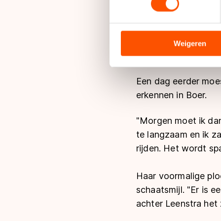
concurrentiestrijd.
We gebruiken cookies om cont
"Ja, het is spannend
analyseren. We delen informa
nummer twee Boer ei
analyse. Zij kunnen deze com
Weigeren
hun services. Sommige partn
Marrit Leenstra.
adequaat beschermingsniveau
Meer informatie vindt u in o
Een dag eerder moes
erkennen in Boer.
"Morgen moet ik dan
te langzaam en ik z
rijden. Het wordt s
Haar voormalige plo
schaatsmijl. "Er is 
achter Leenstra het 