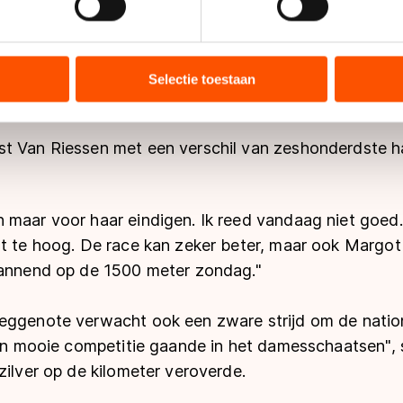
ent en advertenties te personaliseren, socialmediafuncties te 
 hè", stelt ze nadat zij op tweehonderdste van een s
tie over uw gebruik van onze site met onze partners voor social
ndigde op de kilometer. De titel op de 1000 meter w
bineren met andere gegevens die u aan hen heeft verstrekt of d
Selectie toestaan
ers kunnen gegevens doorgeven aan landen buiten de EU, zoal
 geldt volgens de GDPR. Door op ‘Toestaan’ te klikken, stemt u
ns
cookiebeleid
.
t Van Riessen met een verschil van zeshonderdste 
 maar voor haar eindigen. Ik reed vandaag niet goed
at te hoog. De race kan zeker beter, maar ook Margot
pannend op de 1500 meter zondag."
eggenote verwacht ook een zware strijd om de nation
een mooie competitie gaande in het damesschaatsen", s
zilver op de kilometer veroverde.