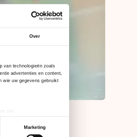
Over
p van technologieën zoals
erde advertenties en content,
en wie uw gegevens gebruikt
an zijn
rinting)
t
detailgedeelte
in. U kunt uw
Marketing
maar geniet van de