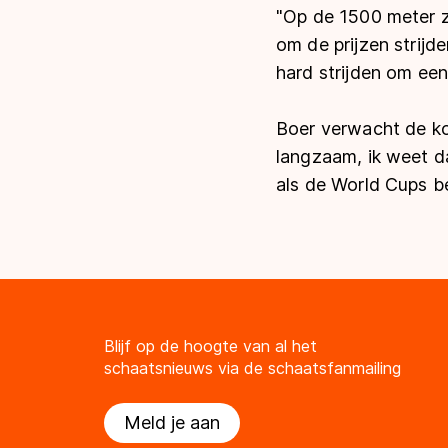
"Op de 1500 meter z
om de prijzen strijd
hard strijden om een
Boer verwacht de ko
langzaam, ik weet da
als de World Cups bez
Blijf op de hoogte van al het
schaatsnieuws via de schaatsfanmailing
Meld je aan