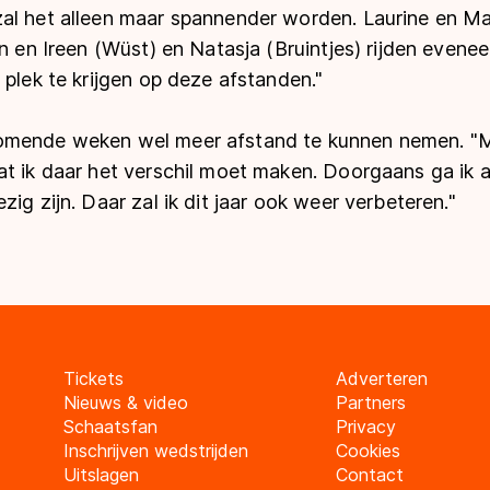
al het alleen maar spannender worden. Laurine en Mar
en en Ireen (Wüst) en Natasja (Bruintjes) rijden evene
 plek te krijgen op deze afstanden."
mende weken wel meer afstand te kunnen nemen. "Mij
t ik daar het verschil moet maken. Doorgaans ga ik alt
ig zijn. Daar zal ik dit jaar ook weer verbeteren."
Tickets
Adverteren
Nieuws & video
Partners
Schaatsfan
Privacy
Inschrijven wedstrijden
Cookies
Uitslagen
Contact