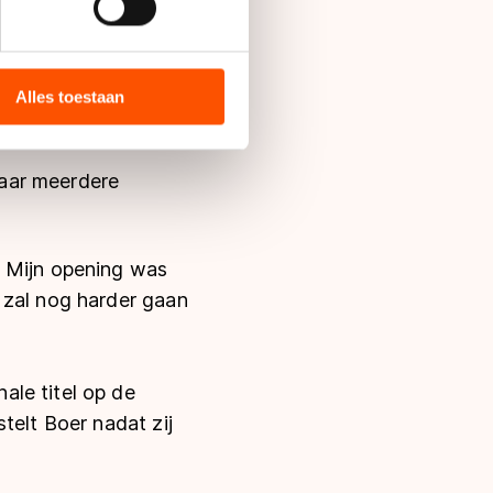
bieden en websiteverkeer te
econde achter
 media, advertenties en
as een prooi voor
ie zij hebben verzameld via
Alles toestaan
s de VS, waar mogelijk geen
 in met deze overdracht.
haar meerdere
. Mijn opening was
 zal nog harder gaan
ale titel op de
telt Boer nadat zij