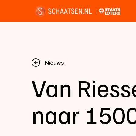
Nieuws
Nieuws
Van Riesse
Kalender
Disciplines
naar 1500
Uitslagen