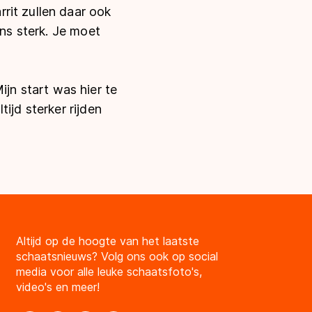
rit zullen daar ook
ens sterk. Je moet
n start was hier te
ijd sterker rijden
Altijd op de hoogte van het laatste
schaatsnieuws? Volg ons ook op social
media voor alle leuke schaatsfoto's,
video's en meer!