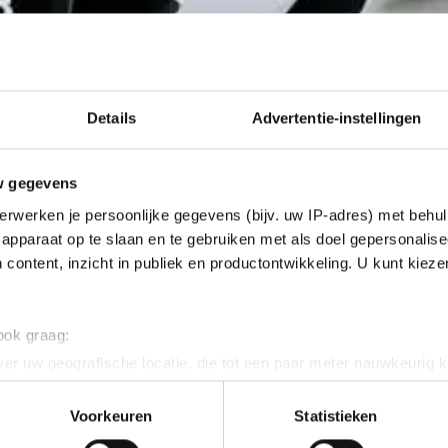
Details
Advertentie-instellingen
w gegevens
erwerken je persoonlijke gegevens (bijv. uw IP-adres) met behul
apparaat op te slaan en te gebruiken met als doel gepersonalise
 content, inzicht in publiek en productontwikkeling. U kunt kiez
 ook graag:
er uw geografische locatie, die tot een paar meter nauwkeurig k
n door het actief te scannen op specifieke eigenschappen (fingerp
onlijke gegevens worden verwerkt en stel uw voorkeuren in he
Voorkeuren
Statistieken
trol baalde van haar derde plaats op de kilometer, 
jzigen of intrekken in de Cookieverklaring.