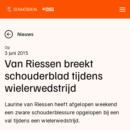
Tickets
Zoeken
Nieuws
Nieuws
Op
3 juni 2015
Kalender
Van Riessen breekt
schouderblad tijdens
Disciplines
wielerwedstrijd
Marathon
Uitslagen
Langebaan
Laurine van Riessen heeft afgelopen weekend
Langebaan
Shorttrack
Tijden & historie
een zware schouderblessure opgelopen bij een
Shorttrack
Inlineskaten
val tijdens een wielerwedstrijd.
Ranglijsten Langebaan
Marathon
Kunstschaatsen