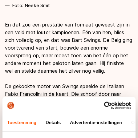
Foto: Neeke Smit
En dat zou een prestatie van formaat geweest zijn in
een veld met louter kampioenen. Eén van hen, blies
zich volledig op, en dat was Bart Swings. De Belg ging
voortvarend van start, bouwde een enorme
voorsprong op, maar moest toen van het één op het
andere moment het peloton laten gaan. Hij finishte
wel en stelde daarmee het zilver nog veilig.
De gekookte motor van Swings speelde de Italiaan
Fabio Francolini in de kaart. Die schoof door naar
positie één en consolideerde zijn leiding zoals hij dat
bij uitstek kan: berekenend en precies goed. Eerder
kreeg hij het kampioenschap op de afvalkoers in de
Toestemming
Details
Advertentie-instellingen
Ov
weg in schoot geworpen na de diskwalificatie van
Elton de Souza, nu greep hij het goud echt op eigen