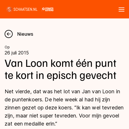
Tickets
Zoeken
Nieuws
Nieuws
Op
26 juli 2015
Kalender
Van Loon komt één punt
te kort in episch gevecht
Disciplines
Marathon
Uitslagen
Net vierde, dat was het lot van Jan van Loon in
Langebaan
de puntenkoers. De hele week al had hij zijn
Langebaan
zinnen gezet op deze koers. “Ik kan wel tevreden
Shorttrack
Tijden & historie
zijn, maar niet super tevreden. Voor mijn gevoel
Shorttrack
Inlineskaten
zat een medaille erin.”
Ranglijsten Langebaan
Marathon
Kunstschaatsen