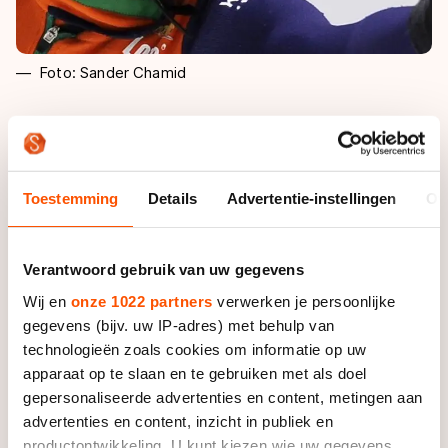
Foto: Sander Chamid
De frustratie over de onterechte penalty kon Van
Kerkhof snel van zich afzetten, maar keerde als een
boemerang terug toen ze zaterdagavond haar ranking
Toestemming
Details
Advertentie-instellingen
Ov
in het tussenklassement bekeek. Eenentwintigste.
Ondanks een sterke sprint. “Het voelde zo oneerlijk. Ik
heb er vannacht wakker van gelegen. Ik voelde weer
Verantwoord gebruik van uw gegevens
die boosheid. Dan voel je je zo goed en sta je 21e.”
Wij en
onze 1022 partners
verwerken je persoonlijke
gegevens (bijv. uw IP-adres) met behulp van
Die agressie nam ze zondagochtend mee naar de
technologieën zoals cookies om informatie op uw
ijsbaan. “Ik dacht: iedereen die in mijn weg rijdt
apparaat op te slaan en te gebruiken met als doel
vandaag is de pineut. Ik ga het recht zetten.” Dat
gepersonaliseerde advertenties en content, metingen aan
lukte Van Kerkhof op de 1000 meter. In de kwartfinale
advertenties en content, inzicht in publiek en
schoof ze aan het einde van de race langs de Chinese
productontwikkeling. U kunt kiezen wie uw gegevens