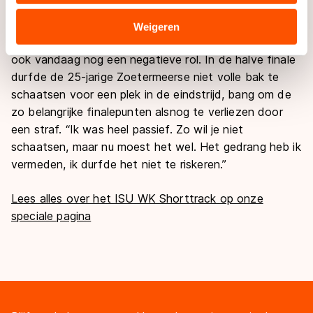
verstrekt of die zij hebben verzameld via hun services.
Toch speelde haar penalty van vrijdag, die om
Sommige partners kunnen gegevens doorgeven aan
Weigeren
onduidelijke reden aan Van Kerkhof werd uitgedeeld,
landen buiten de EU, zoals de VS, waar mogelijk geen
ook vandaag nog een negatieve rol. In de halve finale
adequaat beschermingsniveau geldt volgens de GDPR.
Door op ‘Toestaan’ te klikken, stemt u in met deze
durfde de 25-jarige Zoetermeerse niet volle bak te
overdracht. Meer informatie vindt u in ons
cookiebeleid
.
schaatsen voor een plek in de eindstrijd, bang om de
zo belangrijke finalepunten alsnog te verliezen door
een straf. “Ik was heel passief. Zo wil je niet
schaatsen, maar nu moest het wel. Het gedrang heb ik
vermeden, ik durfde het niet te riskeren.”
Lees alles over het ISU WK Shorttrack op onze
speciale pagina