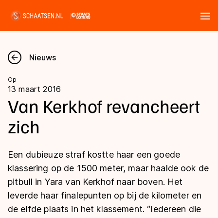
Tickets
Zoeken
Nieuws
Nieuws
Op
13 maart 2016
Kalender
Van Kerkhof revancheert
zich
Disciplines
Marathon
Uitslagen
Een dubieuze straf kostte haar een goede
Langebaan
klassering op de 1500 meter, maar haalde ook de
Langebaan
pitbull in Yara van Kerkhof naar boven. Het
Shorttrack
Tijden & historie
leverde haar finalepunten op bij de kilometer en
Shorttrack
Inlineskaten
de elfde plaats in het klassement. “Iedereen die
Ranglijsten Langebaan
Marathon
Kunstschaatsen