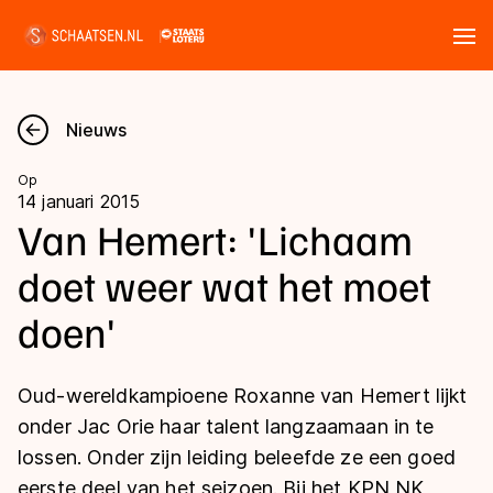
Tickets
Zoeken
Nieuws
Nieuws
Op
14 januari 2015
Kalender
Van Hemert: 'Lichaam
doet weer wat het moet
Disciplines
doen'
Marathon
Uitslagen
Langebaan
Oud-wereldkampioene Roxanne van Hemert lijkt
Langebaan
Shorttrack
Tijden & historie
onder Jac Orie haar talent langzaamaan in te
Shorttrack
Inlineskaten
lossen. Onder zijn leiding beleefde ze een goed
Ranglijsten Langebaan
Marathon
eerste deel van het seizoen. Bij het KPN NK
Kunstschaatsen