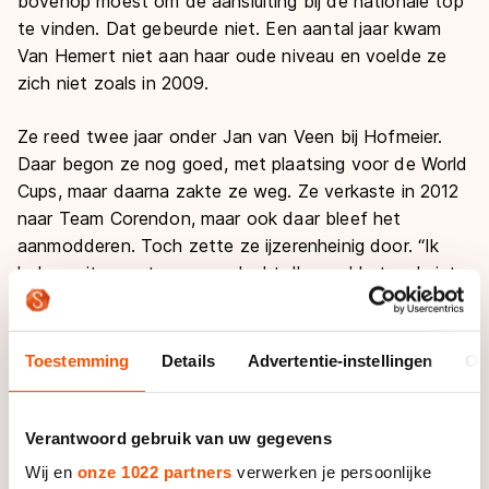
bovenop moest om de aansluiting bij de nationale top
te vinden. Dat gebeurde niet. Een aantal jaar kwam
Van Hemert niet aan haar oude niveau en voelde ze
zich niet zoals in 2009.
Ze reed twee jaar onder Jan van Veen bij Hofmeier.
Daar begon ze nog goed, met plaatsing voor de World
Cups, maar daarna zakte ze weg. Ze verkaste in 2012
naar Team Corendon, maar ook daar bleef het
aanmodderen. Toch zette ze ijzerenheinig door. “Ik
heb nooit aan stoppen gedacht. Ik vond het wel niet
meer zo leuk, maar ik wist dat het er nog in zat.”
In die jaren zag Van Hemert dat andere rijdsters, van
Toestemming
Details
Advertentie-instellingen
Ov
haar generatie en zelfs nog jonger, zoals Lotte van
Beek – haar opvolgster als wereldkampioene juniore –
haar voorbijreden. Zij zetten wel die stap naar de
Verantwoord gebruik van uw gegevens
seniorentop. “Ik vroeg me steeds af: ‘Waarom lukt dat
Wij en
onze 1022 partners
verwerken je persoonlijke