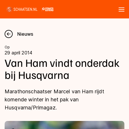
Tickets
Zoeken
Nieuws
Nieuws
Op
29 april 2014
Kalender
Van Ham vindt onderdak
bij Husqvarna
Disciplines
Marathon
Uitslagen
Marathonschaatser Marcel van Ham rijdt
Langebaan
komende winter in het pak van
Langebaan
Husqvarna/Primagaz.
Shorttrack
Tijden & historie
Shorttrack
Inlineskaten
Ranglijsten Langebaan
Marathon
Kunstschaatsen