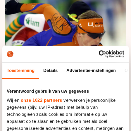
De weg op
Persoonlijke records & tijden
Inlineskaten
Schoonrijden
Inschrijven wedstrijden
Historie & statistiek
Schaatsfans
Kunstschaatsen
Natuurijs
Algemene Nederlandse Schaatstijd
Alles voor jou als schaatsfan
Deze zomer de weg op
Olympische Spelen
Evenementen
Waar kan ik schaatsen en skaten?
Olympische Spelen
Tickets
Medaille overzicht
Livestreams
Toestemming
Details
Advertentie-instellingen
Ov
Medaillespiegel
Word schaatsfan!
Olympische uitslagen
Winacties
Verantwoord gebruik van uw gegevens
Van Jong tot Goud verhalen
Wij en
onze 1022 partners
verwerken je persoonlijke
gegevens (bijv. uw IP-adres) met behulp van
technologieën zoals cookies om informatie op uw
apparaat op te slaan en te gebruiken met als doel
gepersonaliseerde advertenties en content, metingen aan
Vorig seizoen reed Van Ham nog in het oranje van De