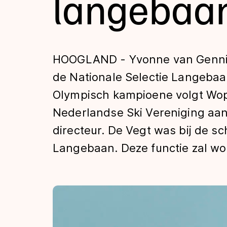
langebaa
Tijden & historie
De weg op
HOOGLAND - Yvonne van Genni
de Nationale Selectie Langebaa
Schaatsfans
Olympisch kampioene volgt Wopke
Nederlandse Ski Vereniging aan
Olympische Spe
directeur. De Vegt was bij de 
Langebaan. Deze functie zal wor