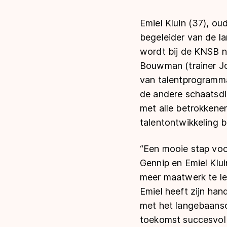
Emiel Kluin (37), o
begeleider van de l
wordt bij de KNSB n
Bouwman (trainer Jo
van talentprogramma
de andere schaatsdis
met alle betrokkenen
talentontwikkeling b
“Een mooie stap voo
Gennip en Emiel Klui
meer maatwerk te le
Emiel heeft zijn han
met het langebaansc
toekomst succesvol t