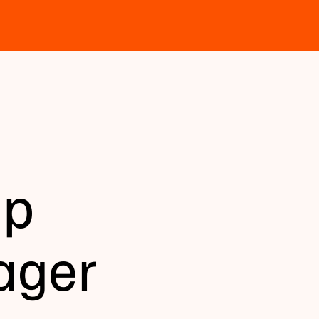
ip
ager