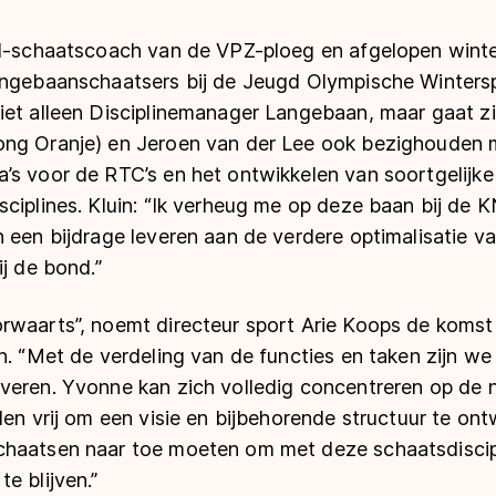
ud-schaatscoach van de VPZ-ploeg en afgelopen wint
angebaanschaatsers bij de Jeugd Olympische Wintersp
iet alleen Disciplinemanager Langebaan, maar gaat z
ng Oranje) en Jeroen van der Lee ook bezighouden 
’s voor de RTC’s en het ontwikkelen van soortgelijk
ciplines. Kluin: “Ik verheug me op deze baan bij de 
 een bijdrage leveren aan de verdere optimalisatie v
ij de bond.”
rwaarts”, noemt directeur sport Arie Koops de koms
n. “Met de verdeling van de functies en taken zijn we
veren. Yvonne kan zich volledig concentreren op de n
den vrij om een visie en bijbehorende structuur te on
haatsen naar toe moeten om met deze schaatsdiscipl
e blijven.”