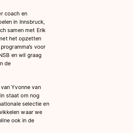
er coach en
elen in Innsbruck,
ich samen met Erik
met het opzetten
e programma’s voor
KNSB en wil graag
an de
t van Yvonne van
 in staat om nog
ationale selectie en
twikkelen waar we
ine ook in de