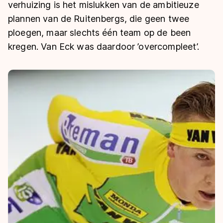
De weg op
verhuizing is het mislukken van de ambitieuze
Persoonlijke records & tijden
Inlineskaten
Schoonrijden
plannen van de Ruitenbergs, die geen twee
Inschrijven wedstrijden
Historie & statistiek
Schaatsfans
Kunstschaatsen
ploegen, maar slechts één team op de been
Natuurijs
Algemene Nederlandse Schaatstijd
kregen. Van Eck was daardoor ’overcompleet’.
Alles voor jou als schaatsfan
Deze zomer de weg op
Olympische Spelen
Evenementen
Waar kan ik schaatsen en skaten?
Olympische Spelen
Tickets
Medaille overzicht
Livestreams
Medaillespiegel
Word schaatsfan!
Olympische uitslagen
Winacties
Van Jong tot Goud verhalen