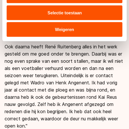
uw gebruik van onze site met onze partners voor social
wilde ik rijden met Geert Plender en Arjen Becker, maar
media, advertenties en analyse. Zij kunnen deze
ik voel er niets voor te rijden met jongens als Ingmar
Selectie toestaan
combineren met andere gegevens die u aan hen heeft
Berga en Gary Hekman. Dat is niet goed voor me. Ik
verstrekt of die zij hebben verzameld via hun services.
heb even nagedacht en gezegd dat ik voor een
Sommige partners kunnen gegevens doorgeven aan
Weigeren
vertrek koos."
landen buiten de EU, zoals de VS, waar mogelijk geen
adequaat beschermingsniveau geldt volgens de GDPR.
Ook daarna heeft René Ruitenberg alles in het werk
Door op ‘Toestaan’ te klikken, stemt u in met deze
gesteld om me goed onder te brengen. Daarbij was er
overdracht. Meer informatie vindt u in ons
cookiebeleid
.
nog even sprake van een soort stallen, maar ik wil niet
als een voetballer verhuurd worden en dan na een
seizoen weer terugkeren. Uiteindelijk is er contact
gelegd met Wadro van Henk Angenent. Ik had vorig
jaar al contact met die ploeg en was bijna rond, en
daarna heb ik ook de gebeurtenissen rond Kai Reus
nauw gevolgd. Zelf heb ik Angenent afgezegd om
redenen die hij kon begrijpen. Ik heb dat ook heel
correct gedaan, waardoor de deur nu makkelijk weer
open kon."