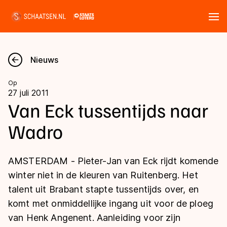
Tickets
Zoeken
Nieuws
Nieuws
Op
27 juli 2011
Kalender
Van Eck tussentijds naar
Wadro
Disciplines
Marathon
Uitslagen
AMSTERDAM - Pieter-Jan van Eck rijdt komende
Langebaan
winter niet in de kleuren van Ruitenberg. Het
Langebaan
talent uit Brabant stapte tussentijds over, en
Shorttrack
Tijden & historie
komt met onmiddellijke ingang uit voor de ploeg
Shorttrack
Inlineskaten
van Henk Angenent. Aanleiding voor zijn
Ranglijsten Langebaan
Marathon
Kunstschaatsen