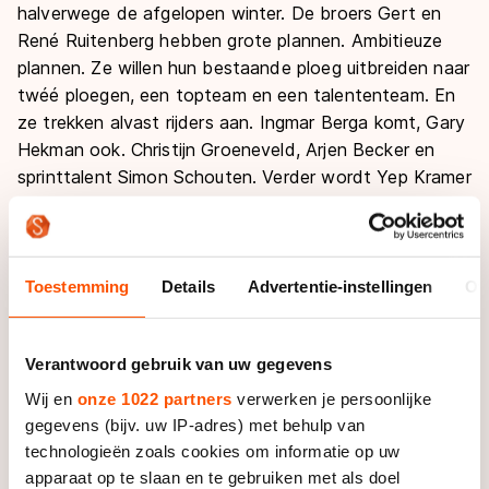
halverwege de afgelopen winter. De broers Gert en
René Ruitenberg hebben grote plannen. Ambitieuze
plannen. Ze willen hun bestaande ploeg uitbreiden naar
twéé ploegen, een topteam en een talententeam. En
ze trekken alvast rijders aan. Ingmar Berga komt, Gary
Hekman ook. Christijn Groeneveld, Arjen Becker en
sprinttalent Simon Schouten. Verder wordt Yep Kramer
aangetrokken als trainer. De acties van de broers
Ruitenberg zorgen voor verbazing in het peloton, maar
ook voor de nodige scepsis. Want hoe, zo vragen
velen zich af, willen de Ruitenbergs dit financieren?
Toestemming
Details
Advertentie-instellingen
Ov
Precies dat blijkt nu het grootste probleem. "De
Verantwoord gebruik van uw gegevens
plannen waren te ambitieus", erkent Van Eck. "Al
hebben de Ruitenbergs ook tegenslag gehad. Ze leken
Wij en
onze 1022 partners
verwerken je persoonlijke
goed op weg, maar uiteindelijk liep het steeds net mis.
gegevens (bijv. uw IP-adres) met behulp van
Ook met de drie Belgische jongens die erbij zouden
technologieën zoals cookies om informatie op uw
komen, onder andere Bart Swings en Ferre Spruyt. Zij
apparaat op te slaan en te gebruiken met als doel