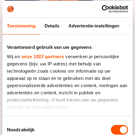
Toestemming
Details
Advertentie-instellingen
Ov
Zes weken na de operatie staat Van Doorn in Tsjechië
Verantwoord gebruik van uw gegevens
gewoon aan de start. Na haar val in Shanghai half
Wij en
onze 1022 partners
verwerken je persoonlijke
december, bleek in Nederland op de röntgenfoto dat
gegevens (bijv. uw IP-adres) met behulp van
het een moeilijke breuk was.
technologieën zoals cookies om informatie op uw
apparaat op te slaan en te gebruiken met als doel
"Dan duurt het herstel ook langer en de tijd tot de EK
gepersonaliseerde advertenties en content, metingen aan
was niet zo lang. Daarom ben ik blij dat ik er nu weer
advertenties en content, inzicht in publiek en
sta en met de meiden onze titel kan verdedigen."
productontwikkeling. U kunt kiezen wie uw gegevens
gebruikt en met welke doelen.
Ondanks een verre van optimale voorbereiding heeft
Als u het toestaat, willen we ook graag:
Van Doorn vertrouwen. Voor vertrek naar Tsjechië
Toestemmingsselectie
stond ze anderhalve week op het ijs. "Ik moest veel
Noodzakelijk
Informatie verzamelen over uw geografische locatie,