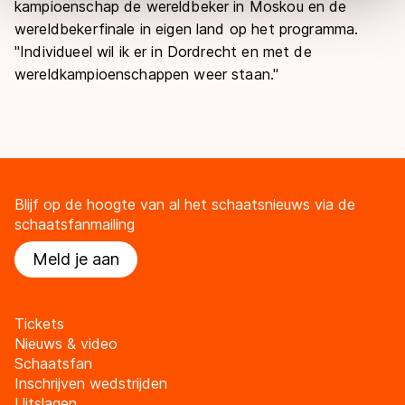
kampioenschap de wereldbeker in Moskou en de
overdracht. Meer informatie vindt u in ons
cookiebeleid
.
wereldbekerfinale in eigen land op het programma.
"Individueel wil ik er in Dordrecht en met de
wereldkampioenschappen weer staan."
Blijf op de hoogte van al het schaatsnieuws via de
schaatsfanmailing
Meld je aan
Tickets
Nieuws & video
Schaatsfan
Inschrijven wedstrijden
Uitslagen