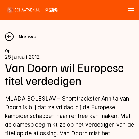
Tickets
Zoeken
Nieuws
Nieuws
Op
26 januari 2012
Kalender
Van Doorn wil Europese
titel verdedigen
Disciplines
Marathon
Uitslagen
MLADA BOLESLAV – Shorttrackster Annita van
Langebaan
Doorn is blij dat ze vrijdag bij de Europese
Langebaan
kampioenschappen haar rentree kan maken. Met
Shorttrack
Tijden & historie
de damesploeg mikt ze op het verdedigen van de
Shorttrack
Inlineskaten
titel op de aflossing. Van Doorn mist het
Ranglijsten Langebaan
Marathon
Kunstschaatsen