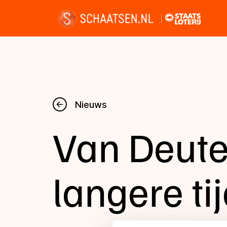
Nieuws
Nieuws
Van Deut
Kalender
Disciplines
langere tij
Uitslagen