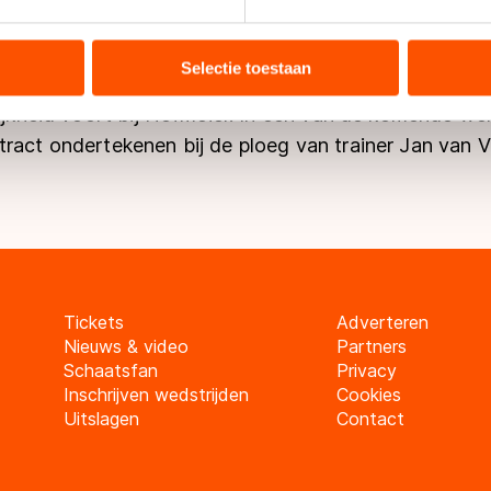
ent en advertenties te personaliseren, socialmediafuncties te 
e hebben allebei de intentie om iets voor elkaar te bli
tie over uw gebruik van onze site met onze partners voor social
bineren met andere gegevens die u aan hen heeft verstrekt of d
Selectie toestaan
e tot afgelopen seizoen ook voor TVM reed, zet haar
ers kunnen gegevens doorgeven aan landen buiten de EU, zoal
lijkheid voort bij Hofmeier. In een van de komende we
 geldt volgens de GDPR. Door op ‘Toestaan’ te klikken, stemt u
ract ondertekenen bij de ploeg van trainer Jan van V
ns
cookiebeleid
.
Tickets
Adverteren
Nieuws & video
Partners
Schaatsfan
Privacy
Inschrijven wedstrijden
Cookies
Uitslagen
Contact