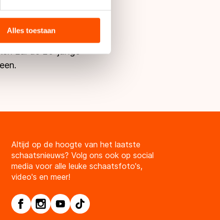
bieden en websiteverkeer te
jven betekenen.''
 media, advertenties en
ie zij hebben verzameld via
Alles toestaan
 schaatsloopbaan
s de VS, waar mogelijk geen
ken zal de 20-jarige
 in met deze overdracht.
een.
Altijd op de hoogte van het laatste
schaatsnieuws? Volg ons ook op social
media voor alle leuke schaatsfoto's,
video's en meer!