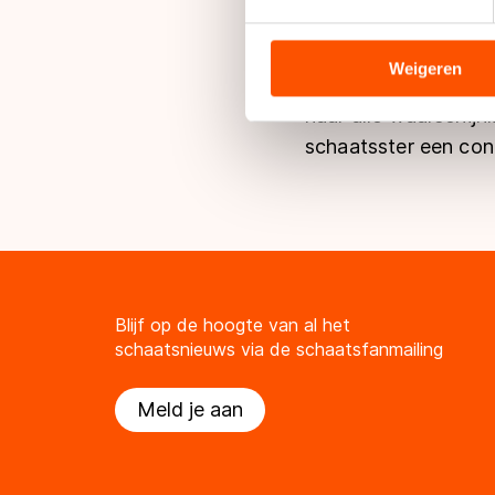
We gebruiken cookies om cont
gehad'', zegt ze. ,,W
analyseren. We delen informa
analyse. Zij kunnen deze com
Weigeren
Marrit Leenstra, di
hun services. Sommige partn
naar alle waarschijn
adequaat beschermingsniveau
schaatsster een cont
Meer informatie vindt u in o
Blijf op de hoogte van al het
schaatsnieuws via de schaatsfanmailing
Meld je aan