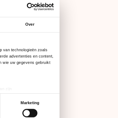
Over
Op
15 april 2010
p van technologieën zoals
erde advertenties en content,
en wie uw gegevens gebruikt
wanneer ik er weer
nuari. Of misschien
an zijn
rinting)
rige Van Deutekom,
t
detailgedeelte
in. U kunt uw
Marketing
 Spelen in Vancouver
en goede gesprekken