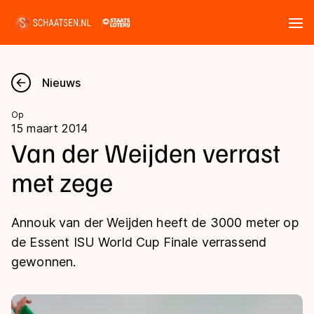
Tickets
Zoeken
Nieuws
Nieuws
Op
15 maart 2014
Kalender
Van der Weijden verrast
met zege
Disciplines
Marathon
Uitslagen
Annouk van der Weijden heeft de 3000 meter op
Langebaan
de Essent ISU World Cup Finale verrassend
Langebaan
gewonnen.
Shorttrack
Tijden & historie
Shorttrack
Inlineskaten
Ranglijsten Langebaan
Marathon
Kunstschaatsen