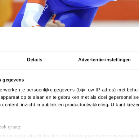
Details
Advertentie-instellingen
w gegevens
erwerken je persoonlijke gegevens (bijv. uw IP-adres) met behul
apparaat op te slaan en te gebruiken met als doel gepersonalise
 content, inzicht in publiek en productontwikkeling. U kunt kiez
 ook graag:
er uw geografische locatie, die tot een paar meter nauwkeurig k