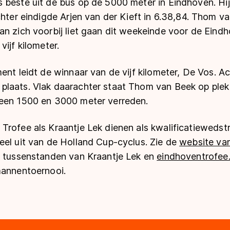
 beste uit de bus op de 5000 meter in Eindhoven. Hi
chter eindigde Arjen van der Kieft in 6.38,84. Thom v
an zich voorbij liet gaan dit weekeinde voor de Eind
vijf kilometer.
ent leidt de winnaar van de vijf kilometer, De Vos. 
laats. Vlak daarachter staat Thom van Beek op plek
een 1500 en 3000 meter verreden.
Trofee als Kraantje Lek dienen als kwalificatiewedst
eel uit van de Holland Cup-cyclus. Zie de
website va
n tussenstanden van Kraantje Lek en
eindhoventrofee
mannentoernooi.