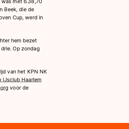
j was met 6.38,70
an Beek, die de
hoven Cup, werd in
Achter hem bezet
 drie. Op zondag
rijd van het KPN NK
n IJsclub Haarlem
.org
voor de