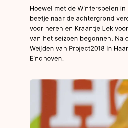
Tijden & historie
Hoewel met de Winterspelen in h
beetje naar de achtergrond verd
voor heren en Kraantje Lek voo
De weg op
van het seizoen begonnen. Na d
Weijden van Project2018 in Haa
Schaatsfans
Eindhoven.
Olympische Spe