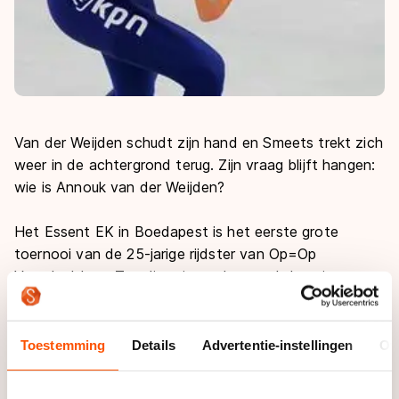
Van der Weijden schudt zijn hand en Smeets trekt zich
weer in de achtergrond terug. Zijn vraag blijft hangen:
wie is Annouk van der Weijden?
Het Essent EK in Boedapest is het eerste grote
toernooi van de 25-jarige rijdster van Op=Op
Voordeelshop. Tot dit seizoen bestond de enige
echte internationale ervaring van Van der Weijden uit
enkele Essent ISU World Cups, maar slechts één keer
in de A-divisie. Dat is inmiddels al ruim twee jaar
Toestemming
Details
Advertentie-instellingen
Ov
geleden in Berlijn.