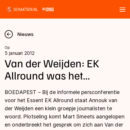
Tickets
Zoeken
Nieuws
Nieuws
Op
5 januari 2012
Kalender
Van der Weijden: EK
Allround was het...
Disciplines
Marathon
Uitslagen
BOEDAPEST – Bij de informele persconferentie
Langebaan
voor het Essent EK Allround staat Annouk van
Langebaan
der Weijden een klein groepje journalisten te
Shorttrack
Tijden & historie
woord. Plotseling komt Mart Smeets aangelopen
Shorttrack
Inlineskaten
en onderbreekt het gesprek om zich aan Van der
Ranglijsten Langebaan
Marathon
Kunstschaatsen