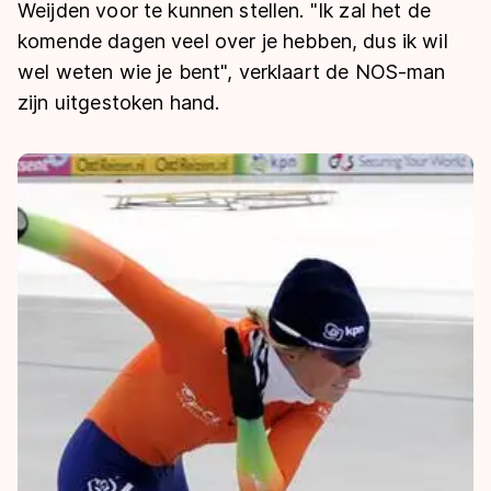
De weg op
Weijden voor te kunnen stellen. "Ik zal het de
Persoonlijke records & tijden
Inlineskaten
Schoonrijden
komende dagen veel over je hebben, dus ik wil
Inschrijven wedstrijden
Historie & statistiek
Schaatsfans
Kunstschaatsen
wel weten wie je bent", verklaart de NOS-man
Natuurijs
Algemene Nederlandse Schaatstijd
zijn uitgestoken hand.
Alles voor jou als schaatsfan
Deze zomer de weg op
Olympische Spelen
Evenementen
Waar kan ik schaatsen en skaten?
Olympische Spelen
Tickets
Medaille overzicht
Livestreams
Medaillespiegel
Word schaatsfan!
Olympische uitslagen
Winacties
Van Jong tot Goud verhalen