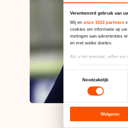
Verantwoord gebruik van u
Wij en
onze 1022 partners
v
cookies om informatie op uw 
metingen aan advertenties en
en met welke doelen.
Als u het toestaat, willen we
Informatie verzamelen ov
Uw apparaat identificere
Toestemmingsselectie
Lees meer over hoe uw perso
Noodzakelijk
toestemming op elk moment wi
We gebruiken cookies om cont
analyseren. We delen informa
analyse. Zij kunnen deze com
Weigeren
hun services. Sommige partn
adequaat beschermingsniveau