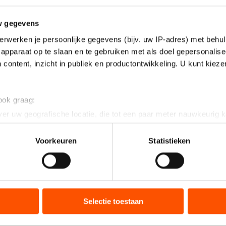
w gegevens
erwerken je persoonlijke gegevens (bijv. uw IP-adres) met behul
apparaat op te slaan en te gebruiken met als doel gepersonalise
 content, inzicht in publiek en productontwikkeling. U kunt kiez
 ook graag:
er uw geografische locatie, die tot een paar meter nauwkeurig k
n door het actief te scannen op specifieke eigenschappen (fingerp
onlijke gegevens worden verwerkt en stel uw voorkeuren in he
Voorkeuren
Statistieken
jzigen of intrekken in de Cookieverklaring.
ent en advertenties te personaliseren, socialmediafuncties te 
tie over uw gebruik van onze site met onze partners voor social
bineren met andere gegevens die u aan hen heeft verstrekt of d
Selectie toestaan
ers kunnen gegevens doorgeven aan landen buiten de EU, zoal
 geldt volgens de GDPR. Door op ‘Toestaan’ te klikken, stemt u