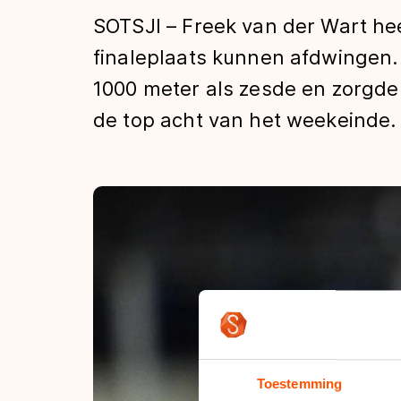
Tijden & historie
SOTSJI – Freek van der Wart hee
finaleplaats kunnen afdwingen
1000 meter als zesde en zorgde
De weg op
de top acht van het weekeinde.
Schaatsfans
Olympische Spe
Toestemming