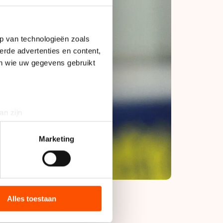
p van technologieën zoals
erde advertenties en content,
en wie uw gegevens gebruikt
an zijn
rinting)
t
detailgedeelte
in. U kunt uw
Marketing
bieden en websiteverkeer te
 media, advertenties en
ie zij hebben verzameld via
Alles toestaan
s de VS, waar mogelijk geen
 in met deze overdracht.