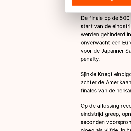
hun services. Sommige partn
adequaat beschermingsniveau
De finale op de 500
Meer informatie vindt u in o
start van de eindstr
werden gehinderd in 
onverwacht een Euro
voor de Japanner S
penalty.
Sjinkie Knegt eindig
achter de Amerikaan
finales van de herka
Op de aflossing ree
eindstrijd greep, op
seconden voorspron
ploeg als vijfde. In