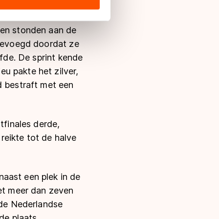
s de VS, waar mogelijk geen
 in met deze overdracht.
nen stonden aan de
egevoegd doordat ze
jfde. De sprint kende
u pakte het zilver,
 bestraft met een
tfinales derde,
eikte tot de halve
aast een plek in de
met meer dan zeven
de Nederlandse
de plaats.