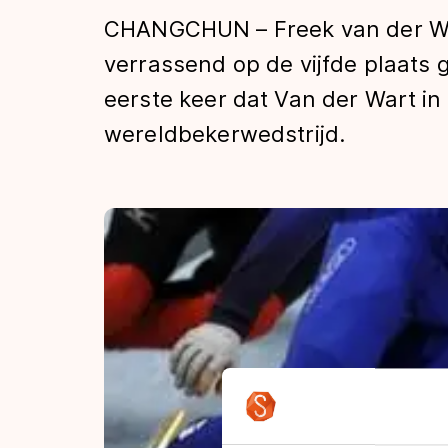
Tijden & historie
CHANGCHUN – Freek van der Wa
verrassend op de vijfde plaats 
eerste keer dat Van der Wart in
De weg op
wereldbekerwedstrijd.
Schaatsfans
Olympische Spe