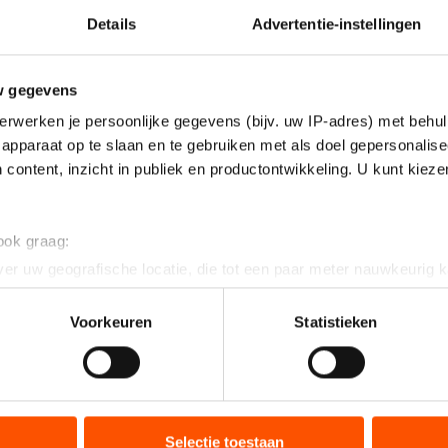
Details
Advertentie-instellingen
w gegevens
erwerken je persoonlijke gegevens (bijv. uw IP-adres) met behul
apparaat op te slaan en te gebruiken met als doel gepersonalise
 content, inzicht in publiek en productontwikkeling. U kunt kiez
 ook graag:
er uw geografische locatie, die tot een paar meter nauwkeurig k
n door het actief te scannen op specifieke eigenschappen (fingerp
onlijke gegevens worden verwerkt en stel uw voorkeuren in he
Voorkeuren
Statistieken
jzigen of intrekken in de Cookieverklaring.
ent en advertenties te personaliseren, socialmediafuncties te 
tie over uw gebruik van onze site met onze partners voor social
bineren met andere gegevens die u aan hen heeft verstrekt of d
Selectie toestaan