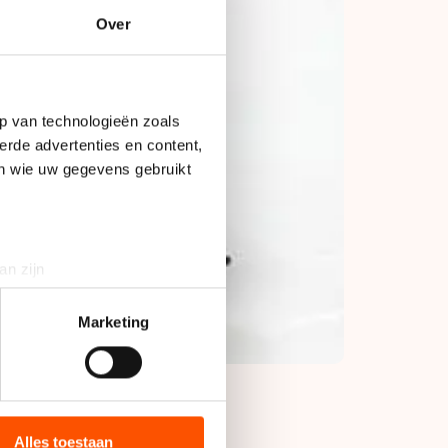
Over
p van technologieën zoals
erde advertenties en content,
en wie uw gegevens gebruikt
an zijn
rinting)
t
detailgedeelte
in. U kunt uw
Marketing
bieden en websiteverkeer te
 media, advertenties en
ie zij hebben verzameld via
Alles toestaan