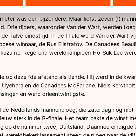
ers kunnen gegevens doorgeven aan landen buiten de EU, zoal
 geldt volgens de GDPR. Door op ‘Toestaan’ te klikken, stemt u
 meter was een bijzondere. Maar liefst zeven (!) man
ns
cookiebeleid
.
ijd. Drie rijders, waaronder Van der Wart, werden to
de halve eindstrijd. In de finale werd Van der Wart vi
pese winnaar, de Rus Elistratov. De Canadees Beaulie
akazume. Regerend wereldkampioen Ho-Suk Lee werd
de op dezelfde afstand als tiende. Hij werd in de kwar
 Uyehara en de Canadees McFarlane. Niels Kerstholt r
nsingen en werd drieëntwintigste.
d de Nederlands mannenploeg, die zaterdag nog nipt n
nieuw sterk in de B-finale. Het team pakte de winst 
g op de nummer twee, Duitsland. Daarmee eindigde 
 het wereldbekerklassement steeg de ploeg naar de vijf