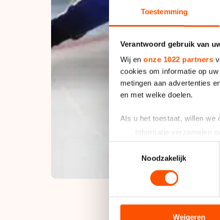
Toestemming
Verantwoord gebruik van u
Wij en
onze 1022 partners
v
cookies om informatie op uw 
metingen aan advertenties en
en met welke doelen.
Als u het toestaat, willen we
Informatie verzamelen ov
Uw apparaat identificere
Toestemmingsselectie
Lees meer over hoe uw perso
Noodzakelijk
toestemming op elk moment wi
We gebruiken cookies om cont
analyseren. We delen informa
analyse. Zij kunnen deze com
Weigeren