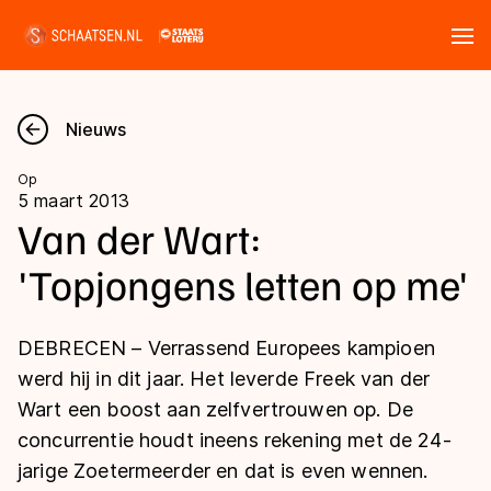
Tickets
Zoeken
Nieuws
Nieuws
Op
5 maart 2013
Kalender
Van der Wart:
'Topjongens letten op me'
Disciplines
Marathon
Uitslagen
DEBRECEN – Verrassend Europees kampioen
Langebaan
werd hij in dit jaar. Het leverde Freek van der
Langebaan
Wart een boost aan zelfvertrouwen op. De
Shorttrack
Tijden & historie
concurrentie houdt ineens rekening met de 24-
Shorttrack
Inlineskaten
jarige Zoetermeerder en dat is even wennen.
Ranglijsten Langebaan
Marathon
Kunstschaatsen