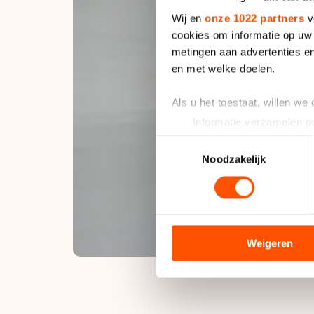
Wij en
onze 1022 partners
v
cookies om informatie op uw 
metingen aan advertenties en
en met welke doelen.
Als u het toestaat, willen we
Informatie verzamelen ov
Uw apparaat identificere
Toestemmingsselectie
Lees meer over hoe uw perso
Noodzakelijk
toestemming op elk moment wi
We gebruiken cookies om cont
analyseren. We delen informa
analyse. Zij kunnen deze com
Weigeren
hun services. Sommige partn
adequaat beschermingsniveau
Meer informatie vindt u in o