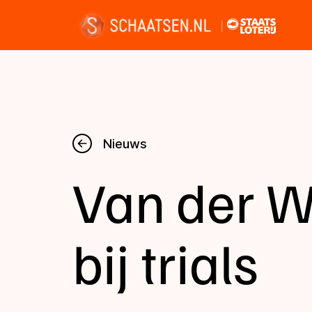
Nieuws
Nieuws
Van der W
Kalender
Disciplines
bij trials
Uitslagen