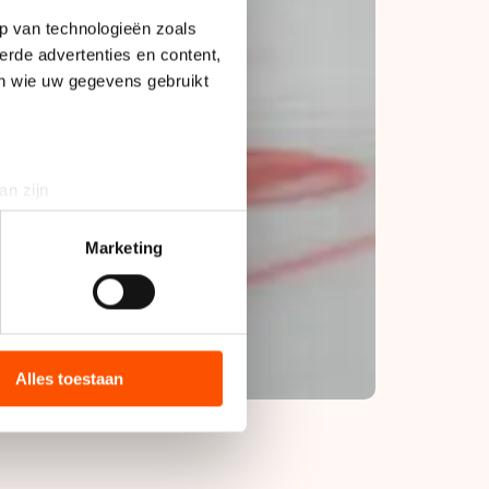
p van technologieën zoals
erde advertenties en content,
en wie uw gegevens gebruikt
an zijn
rinting)
t
detailgedeelte
in. U kunt uw
Marketing
bieden en websiteverkeer te
 media, advertenties en
ie zij hebben verzameld via
Alles toestaan
s de VS, waar mogelijk geen
 in met deze overdracht.