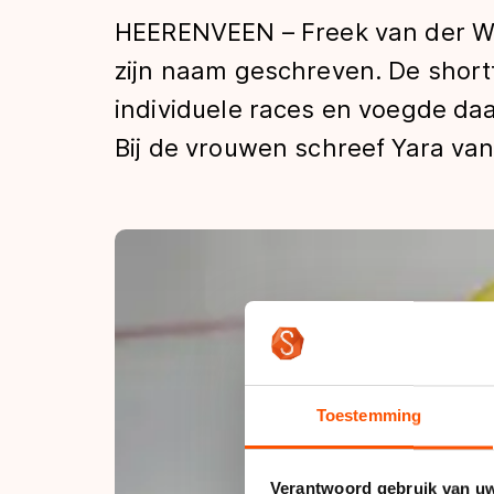
Tijden & historie
HEERENVEEN – Freek van der War
zijn naam geschreven. De short
individuele races en voegde da
De weg op
Bij de vrouwen schreef Yara va
Schaatsfans
Olympische Spe
Toestemming
Verantwoord gebruik van u