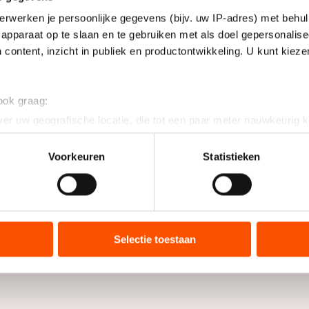
erwerken je persoonlijke gegevens (bijv. uw IP-adres) met behul
apparaat op te slaan en te gebruiken met als doel gepersonalise
 content, inzicht in publiek en productontwikkeling. U kunt kiez
 ook graag:
er uw geografische locatie, die tot een paar meter nauwkeurig k
n door het actief te scannen op specifieke eigenschappen (fingerp
onlijke gegevens worden verwerkt en stel uw voorkeuren in he
Voorkeuren
Statistieken
jzigen of intrekken in de Cookieverklaring.
ent en advertenties te personaliseren, socialmediafuncties te 
tie over uw gebruik van onze site met onze partners voor social
bineren met andere gegevens die u aan hen heeft verstrekt of d
Selectie toestaan
ers kunnen gegevens doorgeven aan landen buiten de EU, zoal
 geldt volgens de GDPR. Door op ‘Toestaan’ te klikken, stemt u
ns
cookiebeleid
.