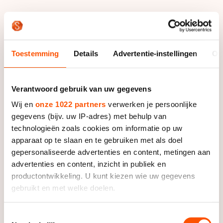
Een sterke halve finale leverde Van der Wart
uiteindelijk niet het felbegeerde startbewijs op voor de
eindstrijd. De 24-jarige Zuid-Hollander gaf zich op
Toestemming
Details
Advertentie-instellingen
Ov
vijfde positie niet gewonnen, maar vocht zich
langzaam een weg naar voren. In de laatste ronde
dichtte hij het gat op de Zuid-Koreaan Byeong-Jun
Verantwoord gebruik van uw gegevens
Kim. Een fotofinish moest uitsluitsel geven, maar Van
Wij en
onze 1022 partners
verwerken je persoonlijke
der Wart kwam nipt tekort.
gegevens (bijv. uw IP-adres) met behulp van
technologieën zoals cookies om informatie op uw
In de B-finale schaatste Van der Wart al snel achter
apparaat op te slaan en te gebruiken met als doel
de feiten aan, een actie van de Brit Paul Stanley
gepersonaliseerde advertenties en content, metingen aan
bracht hem uit evenwicht, waardoor hij de winnaar
advertenties en content, inzicht in publiek en
Jon Eley en de Duitser Robert Seifert moest laten
productontwikkeling. U kunt kiezen wie uw gegevens
gaan. Hij eindigde als zevende.
gebruikt en met welke doelen.
Op dezelfde afstand moest Sanne van Kerkhof in de
Als u het toestaat, willen we ook graag:
Toestemmingsselectie