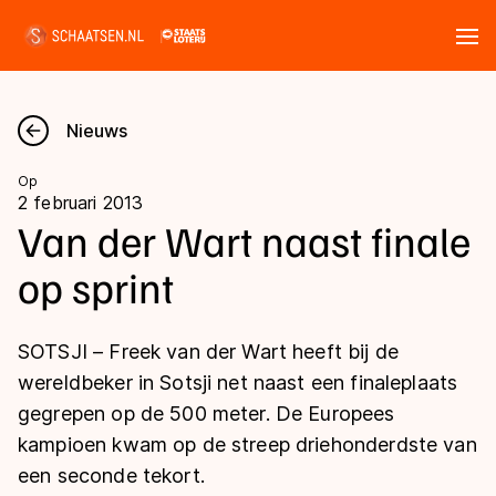
Tickets
Zoeken
Nieuws
Nieuws
Op
2 februari 2013
Kalender
Van der Wart naast finale
op sprint
Disciplines
Marathon
Uitslagen
SOTSJI – Freek van der Wart heeft bij de
Langebaan
wereldbeker in Sotsji net naast een finaleplaats
Langebaan
gegrepen op de 500 meter. De Europees
Shorttrack
Tijden & historie
kampioen kwam op de streep driehonderdste van
Shorttrack
Inlineskaten
een seconde tekort.
Ranglijsten Langebaan
Marathon
Kunstschaatsen