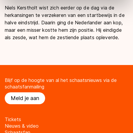
Door op ‘Toestaan’ te klikken, stemt u in met deze
Niels Kerstholt wist zich eerder op de dag via de
overdracht. Meer informatie vindt u in ons
cookiebeleid
.
herkansingen te verzekeren van een startbewijs in de
halve eindstrijd. Daarin ging de Nederlander aan kop,
maar een misser kostte hem zijn positie. Hij eindigde
als zesde, wat hem de zestiende plaats opleverde.
Blijf op de hoogte van al het schaatsnieuws via de
schaatsfanmailing
Meld je aan
Tickets
Nieuws & video
Schaatsfan