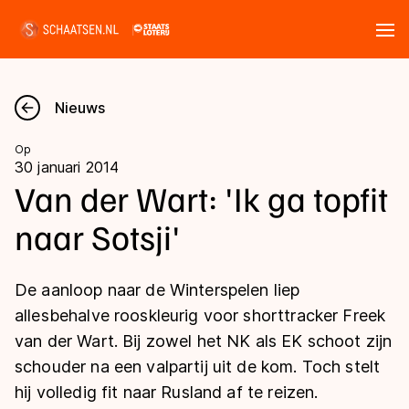
Tickets
Zoeken
Nieuws
Nieuws
Op
30 januari 2014
Kalender
Van der Wart: 'Ik ga topfit
naar Sotsji'
Disciplines
Marathon
Uitslagen
De aanloop naar de Winterspelen liep
Langebaan
allesbehalve rooskleurig voor shorttracker Freek
Langebaan
van der Wart. Bij zowel het NK als EK schoot zijn
Shorttrack
Tijden & historie
schouder na een valpartij uit de kom. Toch stelt
Shorttrack
Inlineskaten
hij volledig fit naar Rusland af te reizen.
Ranglijsten Langebaan
Marathon
Kunstschaatsen