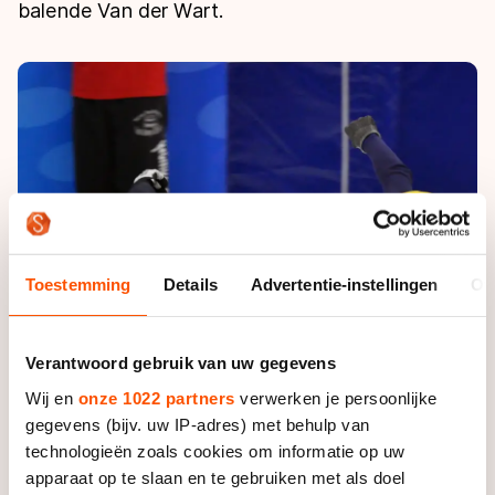
De weg op
balende Van der Wart.
Persoonlijke records & tijden
Inlineskaten
Schoonrijden
Inschrijven wedstrijden
Historie & statistiek
Schaatsfans
Kunstschaatsen
Natuurijs
Algemene Nederlandse Schaatstijd
Alles voor jou als schaatsfan
Deze zomer de weg op
Olympische Spelen
Evenementen
Waar kan ik schaatsen en skaten?
Olympische Spelen
Tickets
Medaille overzicht
Livestreams
Medaillespiegel
Toestemming
Details
Advertentie-instellingen
Ov
Word schaatsfan!
Olympische uitslagen
Winacties
Van Jong tot Goud verhalen
Verantwoord gebruik van uw gegevens
Wij en
onze 1022 partners
verwerken je persoonlijke
gegevens (bijv. uw IP-adres) met behulp van
technologieën zoals cookies om informatie op uw
apparaat op te slaan en te gebruiken met als doel