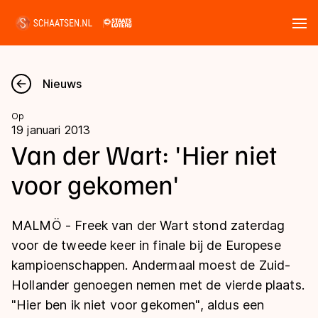
Tickets
Zoeken
Nieuws
Nieuws
Op
19 januari 2013
Kalender
Van der Wart: 'Hier niet
voor gekomen'
Disciplines
Marathon
Uitslagen
MALMÖ - Freek van der Wart stond zaterdag
Langebaan
voor de tweede keer in finale bij de Europese
Langebaan
kampioenschappen. Andermaal moest de Zuid-
Shorttrack
Tijden & historie
Hollander genoegen nemen met de vierde plaats.
Shorttrack
Inlineskaten
"Hier ben ik niet voor gekomen", aldus een
Ranglijsten Langebaan
Marathon
Kunstschaatsen